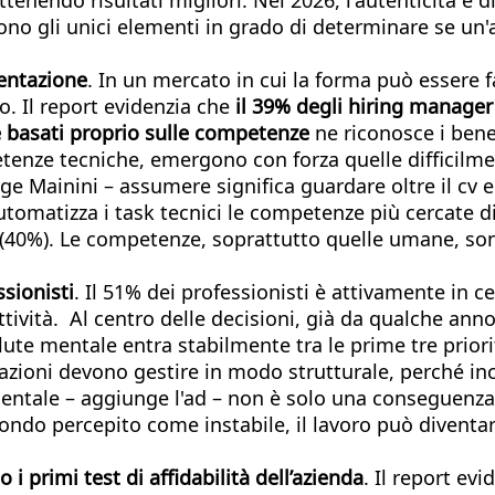
 sono gli unici elementi in grado di determinare se 
sentazione
. In un mercato in cui la forma può essere 
o. Il report evidenzia che
il 39% degli hiring manager 
e basati proprio sulle competenze
ne riconosce i benef
nze tecniche, emergono con forza quelle difficilmente 
 Mainini – assumere significa guardare oltre il cv e pr
utomatizza i task tecnici le competenze più cercate d
40%). Le competenze, soprattutto quelle umane, sono 
ssionisti
. Il 51% dei professionisti è attivamente in c
tività. Al centro delle decisioni, già da qualche anno
alute mentale entra stabilmente tra le prime tre priori
zazioni devono gestire in modo strutturale, perché inc
entale – aggiunge l'ad – non è solo una conseguenza de
ndo percepito come instabile, il lavoro può diventare
 i primi test di affidabilità dell’azienda
. Il report ev