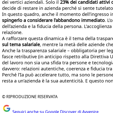
dei vertici aziendali. Solo il
23% dei candidati attivi d
decide di restare in azienda perché si sente tutelato
In questo quadro, anche il momento dell’ingresso in
spingerlo a considerare l’abbandono immediato
. L
dell’azienda e la fiducia della persona. L'accoglienz
relazione.
A rafforzare questa dinamica è il tema della traspare
sul tema salariale
, mentre la metà delle aziende che
Anche la trasparenza salariale – obbligatoria per l
fasce retributive (in anticipo rispetto alla Direttiv
del lavoro non sia una sfida tra persone e tecnologi
davvero: relazioni autentiche, coerenza e fiducia t
Perché l’Ia può accelerare tutto, ma sono le person
resta a un'azienda è la sua autenticità. E questo no
© RIPRODUZIONE RISERVATA
Seguici anche su Google Discover di Avvenire