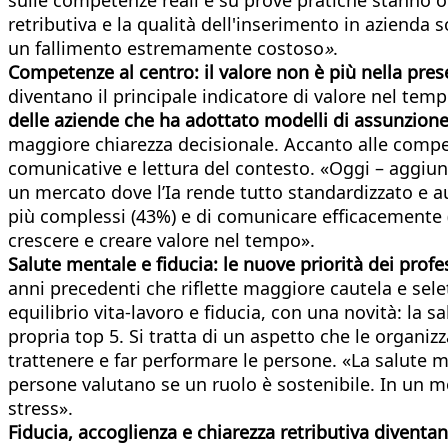
retributiva e la qualità dell'inserimento in azienda
un fallimento estremamente costoso
»
.
Competenze al centro: il valore non è più nella pre
diventano il principale indicatore di valore nel temp
delle aziende che ha adottato modelli di assunzion
maggiore chiarezza decisionale. Accanto alle compete
comunicative e lettura del contesto. «Oggi – aggiunge
un mercato dove l’Ia rende tutto standardizzato e a
più complessi (43%) e di comunicare efficacemente (
crescere e creare valore nel tempo».
Salute mentale e fiducia: le nuove priorità dei profe
anni precedenti che riflette maggiore cautela e selet
equilibrio vita‑lavoro e fiducia, con una novità: la s
propria top 5. Si tratta di un aspetto che le organiz
trattenere e far performare le persone. «La salute m
persone valutano se un ruolo è sostenibile. In un mo
stress».
Fiducia, accoglienza e chiarezza retributiva diventano