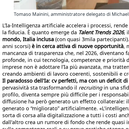
Tomaso Mainini, amministratore delegato di Michae
L’Ia-Intelligenza artificiale accelera i processi, re
la fiducia. È quanto emerge da
Talent Trends 2026
, 
mondo, Italia inclusa
(con quasi 3mila partecipanti)
anni scorsi)
è in cerca attiva di nuove opportunità
, 
mancanza di trasparenza che, nel 2026, diventano f
profonde, in cui tecnologia, competenze e priorità 
imprese non è adottare l’Ia più avanzata, ma tratten
creando ambienti di lavoro coerenti, sostenibili e cre
Il paradosso dell'Ia: cv perfetti, ma con un deficit di
pervasività sta trasformando il
recruiting
in una sfida
profilo, diventa sempre più difficile per i responsab
diffusione ha però generato un effetto collaterale: 
generato o “migliorato” artificialmente. «L'intelligen
sorta di corsa alla digitalizzazione a tutti i costi an
dall'altro crea un rumore di fondo che rende quasi i
sulle competenze reali e su prove pratiche stanno ott