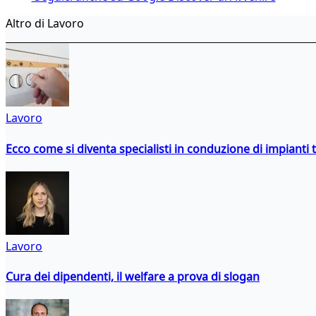
Altro di Lavoro
Lavoro
Ecco come si diventa specialisti in conduzione di impianti 
Lavoro
Cura dei dipendenti, il welfare a prova di slogan