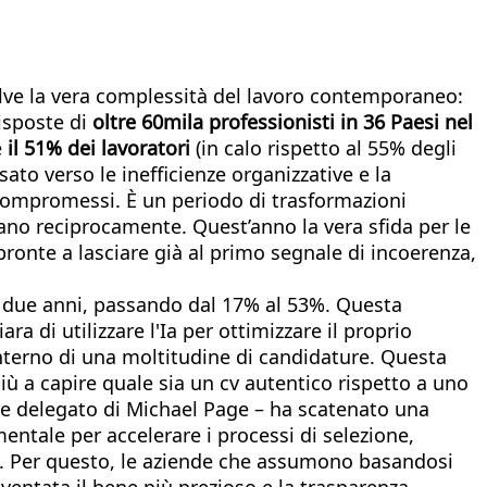
isolve la vera complessità del lavoro contemporaneo:
isposte di
oltre 60mila professionisti in 36 Paesi nel
e
il 51% dei lavoratori
(in calo rispetto al 55% degli
sato verso le inefficienze organizzative e la
 compromessi. È un periodo di trasformazioni
ano reciprocamente. Quest’anno la vera sfida per le
ronte a lasciare già al primo segnale di incoerenza,
oli due anni, passando dal 17% al 53%. Questa
iara di utilizzare l'Ia per ottimizzare il proprio
’interno di una moltitudine di candidature. Questa
iù a capire quale sia un cv autentico rispetto a uno
e delegato di Michael Page – ha scatenato una
entale per accelerare i processi di selezione,
rta. Per questo, le aziende che assumono basandosi
iventata il bene più prezioso e la trasparenza