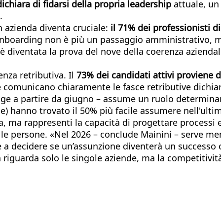
ichiara di fidarsi della propria leadership
attuale, un
.
 azienda diventa cruciale:
il 71% dei professionisti 
’onboarding non è più un passaggio amministrativo, ma
a è diventata la prova del nove della coerenza azienda
nza retributiva. Il
73% dei candidati attivi proviene 
 comunicano chiaramente le fasce retributive dichiar
egge a partire da giugno – assume un ruolo determin
a Ue) hanno trovato il 50% più facile assumere nell'ult
a, ma rappresenti la capacità di progettare processi e
ra le persone. «Nel 2026 – conclude Mainini – serve m
e a decidere se un’assunzione diventerà un successo 
n riguarda solo le singole aziende, ma la competitivit