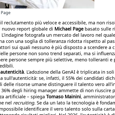
l Page
nde il reclutamento più veloce e accessibile, ma non r
il nuovo report globale di
Michael Page
basato sulle r
. L’indagine fotografa un mercato del lavoro nel qual
ma con una soglia di tolleranza ridotta rispetto al pas
attori sui quali nessuno è più disposto a scendere a
delle persone non sono trend separati, ma si influenz
ere persone sempre più selettive, meno tolleranti e p
dibili.
 autenticità
. L’adozione della GenAI è triplicata in s
 sull'autenticità: se, infatti, il 55% dei candidati dich
ili delle risorse umane distinguere il talento vero all
il 36% degli hiring manager ammette di non riuscire p
za artificiale – spiega
Tomaso Mainini
, amministrator
che nel
recruiting.
Se da un lato la tecnologia è fondam
mpossibile identificare il vero talento solo sulla ca
enendo risultati migliori. Nel 2026, l'autenticità è d