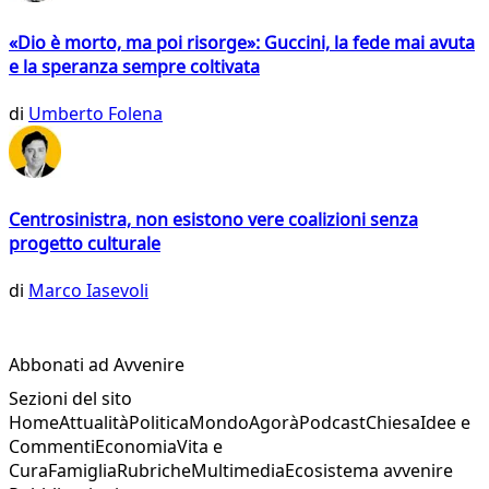
«Dio è morto, ma poi risorge»: Guccini, la fede mai avuta
e la speranza sempre coltivata
di
Umberto Folena
Centrosinistra, non esistono vere coalizioni senza
progetto culturale
di
Marco Iasevoli
Abbonati ad Avvenire
Sezioni del sito
Home
Attualità
Politica
Mondo
Agorà
Podcast
Chiesa
Idee e
Commenti
Economia
Vita e
Cura
Famiglia
Rubriche
Multimedia
Ecosistema avvenire