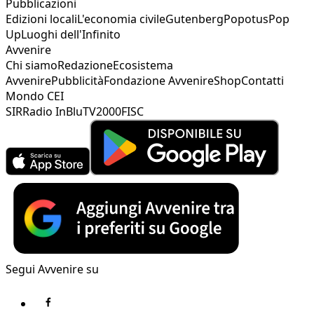
Pubblicazioni
Edizioni locali
L'economia civile
Gutenberg
Popotus
Pop
Up
Luoghi dell'Infinito
Avvenire
Chi siamo
Redazione
Ecosistema
Avvenire
Pubblicità
Fondazione Avvenire
Shop
Contatti
Mondo CEI
SIR
Radio InBlu
TV2000
FISC
Segui Avvenire su