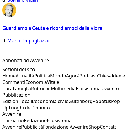
di
Stefano Vicari
Guardiamo a Ceuta e ricordiamoci della Vlora
di
Marco Impagliazzo
Abbonati ad Avvenire
Sezioni del sito
Home
Attualità
Politica
Mondo
Agorà
Podcast
Chiesa
Idee e
Commenti
Economia
Vita e
Cura
Famiglia
Rubriche
Multimedia
Ecosistema avvenire
Pubblicazioni
Edizioni locali
L'economia civile
Gutenberg
Popotus
Pop
Up
Luoghi dell'Infinito
Avvenire
Chi siamo
Redazione
Ecosistema
Avvenire
Pubblicità
Fondazione Avvenire
Shop
Contatti