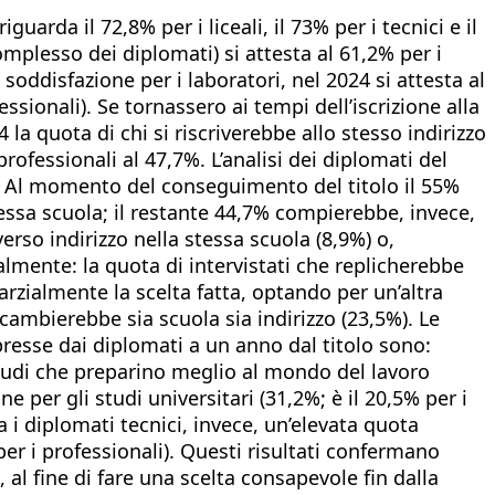
arda il 72,8% per i liceali, il 73% per i tecnici e il
omplesso dei diplomati) si attesta al 61,2% per i
a soddisfazione per i laboratori, nel 2024 si attesta al
essionali). Se tornassero ai tempi dell’iscrizione alla
a quota di chi si riscriverebbe allo stesso indirizzo
 professionali al 47,7%. L’analisi dei diplomati del
o. Al momento del conseguimento del titolo il 55%
tessa scuola; il restante 44,7% compierebbe, invece,
erso indirizzo nella stessa scuola (8,9%) o,
almente: la quota di intervistati che replicherebbe
rzialmente la scelta fatta, optando per un’altra
cambierebbe sia scuola sia indirizzo (23,5%). Le
presse dai diplomati a un anno dal titolo sono:
 studi che preparino meglio al mondo del lavoro
 per gli studi universitari (31,2%; è il 20,5% per i
a i diplomati tecnici, invece, un’elevata quota
per i professionali). Questi risultati confermano
 al fine di fare una scelta consapevole fin dalla