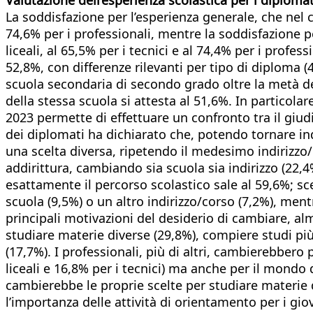
La soddisfazione per l’esperienza generale, che nel co
74,6% per i professionali, mentre la soddisfazione pe
liceali, al 65,5% per i tecnici e al 74,4% per i profes
52,8%, con differenze rilevanti per tipo di diploma (45
scuola secondaria di secondo grado oltre la metà dei
della stessa scuola si attesta al 51,6%. In particolare
2023 permette di effettuare un confronto tra il giu
dei diplomati ha dichiarato che, potendo tornare ind
una scelta diversa, ripetendo il medesimo indirizzo/c
addirittura, cambiando sia scuola sia indirizzo (22,
esattamente il percorso scolastico sale al 59,6%; s
scuola (9,5%) o un altro indirizzo/corso (7,2%), men
principali motivazioni del desiderio di cambiare, al
studiare materie diverse (29,8%), compiere studi più
(17,7%). I professionali, più di altri, cambierebbero 
liceali e 16,8% per i tecnici) ma anche per il mondo 
cambierebbe le proprie scelte per studiare materie di
l’importanza delle attività di orientamento per i giov