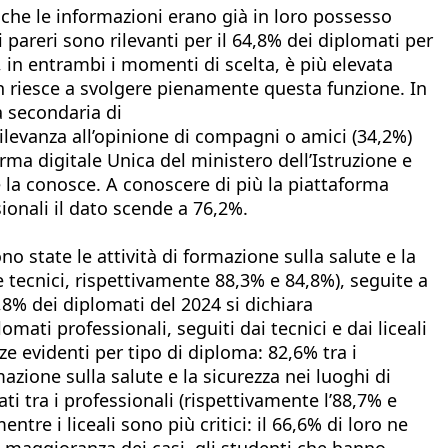
e che le informazioni erano già in loro possesso
i pareri sono rilevanti per il 64,8% dei diplomati per
i, in entrambi i momenti di scelta, è più elevata
on riesce a svolgere pienamente questa funzione. In
la secondaria di
ilevanza all’opinione di compagni o amici (34,2%)
orma digitale Unica del ministero dell’Istruzione e
se la conosce. A conoscere di più la piattaforma
sionali il dato scende a 76,2%.
no state le attività di formazione sulla salute e la
 e tecnici, rispettivamente 88,3% e 84,8%), seguite a
,8% dei diplomati del 2024 si dichiara
mati professionali, seguiti dai tecnici e dai liceali
ze evidenti per tipo di diploma: 82,6% tra i
rmazione sulla salute e la sicurezza nei luoghi di
ati tra i professionali (rispettivamente l’88,7% e
ntre i liceali sono più critici: il 66,6% di loro ne
nde maggioranza dei casi, gli studenti che hanno