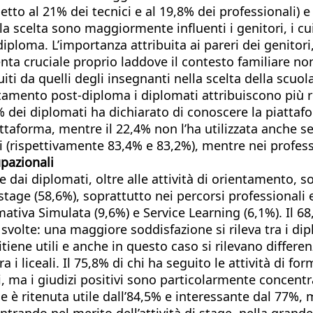
etto al 21% dei tecnici e al 19,8% dei professionali) 
lla scelta sono maggiormente influenti i genitori, i cu
-diploma. L’importanza attribuita ai pareri dei genitor
enta cruciale proprio laddove il contesto familiare n
uiti da quelli degli insegnanti nella scelta della scuo
tamento post-diploma i diplomati attribuiscono più r
0% dei diplomati ha dichiarato di conoscere la piattaf
piattaforma, mentre il 22,4% non l’ha utilizzata anche 
nici (rispettivamente 83,4% e 83,2%), mentre nei profes
upazionali
 dai diplomati, oltre alle attività di orientamento, so
i stage (58,6%), soprattutto nei percorsi professionali
tiva Simulata (9,6%) e Service Learning (6,1%). Il 68
volte: una maggiore soddisfazione si rileva tra i diplo
tiene utili e anche in questo caso si rilevano differen
a i liceali. Il 75,8% di chi ha seguito le attività di fo
nti, ma i giudizi positivi sono particolarmente concentr
ne è ritenuta utile dall’84,5% e interessante dal 77%, me
. Entrando nel merito dell’attività di stage, nella gra