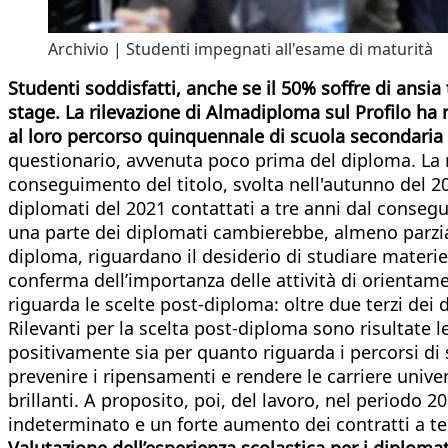
Archivio | Studenti impegnati all'esame di maturità
Studenti soddisfatti, anche se il 50% soffre di ansia 
stage. La rilevazione di Almadiploma sul Profilo ha 
al loro percorso quinquennale di scuola secondaria
questionario, avvenuta poco prima del diploma. La r
conseguimento del titolo, svolta nell'autunno del 2
diplomati del 2021 contattati a tre anni dal consegu
una parte dei diplomati cambierebbe, almeno parzialm
diploma, riguardano il desiderio di studiare materie
conferma dell’importanza delle attività di orientame
riguarda le scelte post-diploma: oltre due terzi dei 
Rilevanti per la scelta post-diploma sono risultate 
positivamente sia per quanto riguarda i percorsi di st
prevenire i ripensamenti e rendere le carriere univer
brillanti. A proposito, poi, del lavoro, nel periodo
indeterminato e un forte aumento dei contratti a t
Valutazione dell’esperienza scolastica per i diplomat