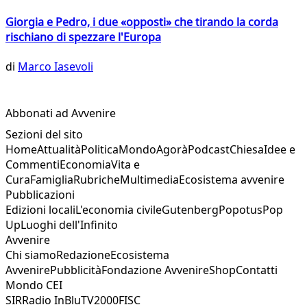
Giorgia e Pedro, i due «opposti» che tirando la corda
rischiano di spezzare l'Europa
di
Marco Iasevoli
Abbonati ad Avvenire
Sezioni del sito
Home
Attualità
Politica
Mondo
Agorà
Podcast
Chiesa
Idee e
Commenti
Economia
Vita e
Cura
Famiglia
Rubriche
Multimedia
Ecosistema avvenire
Pubblicazioni
Edizioni locali
L'economia civile
Gutenberg
Popotus
Pop
Up
Luoghi dell'Infinito
Avvenire
Chi siamo
Redazione
Ecosistema
Avvenire
Pubblicità
Fondazione Avvenire
Shop
Contatti
Mondo CEI
SIR
Radio InBlu
TV2000
FISC