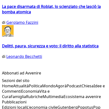
La pace disarmata di Roblat, lo scienziato che lasciò la
bomba atomica
di
Gerolamo Fazzini
Delitti, paura, sicurezza e voto: il diritto alla statistica
di
Leonardo Becchetti
Abbonati ad Avvenire
Sezioni del sito
Home
Attualità
Politica
Mondo
Agorà
Podcast
Chiesa
Idee e
Commenti
Economia
Vita e
Cura
Famiglia
Rubriche
Multimedia
Ecosistema avvenire
Pubblicazioni
Edizioni locali
L'economia civile
Gutenberg
Popotus
Pop