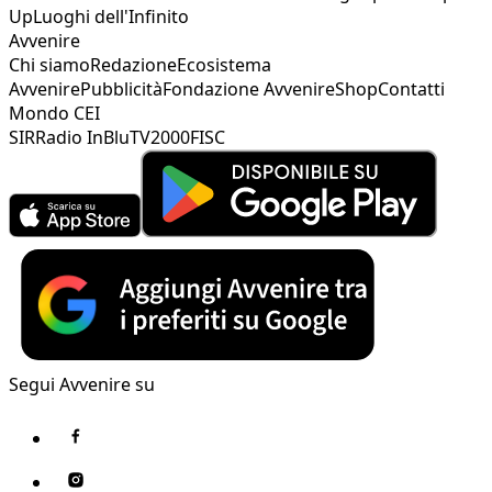
Up
Luoghi dell'Infinito
Avvenire
Chi siamo
Redazione
Ecosistema
Avvenire
Pubblicità
Fondazione Avvenire
Shop
Contatti
Mondo CEI
SIR
Radio InBlu
TV2000
FISC
Segui Avvenire su