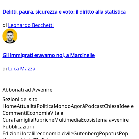
Delitti, paura, sicurezza e voto: il diritto alla statistica
di
Leonardo Becchetti
Gli immigrati eravamo noi, a Marcinelle
di
Luca Mazza
Abbonati ad Avvenire
Sezioni del sito
Home
Attualità
Politica
Mondo
Agorà
Podcast
Chiesa
Idee e
Commenti
Economia
Vita e
Cura
Famiglia
Rubriche
Multimedia
Ecosistema avvenire
Pubblicazioni
Edizioni locali
L'economia civile
Gutenberg
Popotus
Pop