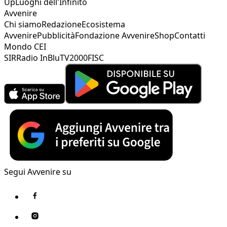
Up
Luoghi dell'Infinito
Avvenire
Chi siamo
Redazione
Ecosistema
Avvenire
Pubblicità
Fondazione Avvenire
Shop
Contatti
Mondo CEI
SIR
Radio InBlu
TV2000
FISC
Segui Avvenire su