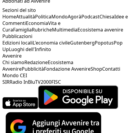
Abbonati ad Avvenire
Sezioni del sito
Home
Attualità
Politica
Mondo
Agorà
Podcast
Chiesa
Idee e
Commenti
Economia
Vita e
Cura
Famiglia
Rubriche
Multimedia
Ecosistema avvenire
Pubblicazioni
Edizioni locali
L'economia civile
Gutenberg
Popotus
Pop
Up
Luoghi dell'Infinito
Avvenire
Chi siamo
Redazione
Ecosistema
Avvenire
Pubblicità
Fondazione Avvenire
Shop
Contatti
Mondo CEI
SIR
Radio InBlu
TV2000
FISC