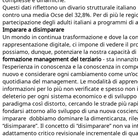
Questi dati riflettono un divario strutturale italiano r
contro una media Ocse del 32,8%. Per di più le region
partecipazione degli adulti italiani a programmi di
Imparare a disimparare
Un mondo in continua trasformazione e dove la cono
rappresentazione digitale, ci impone di vedere il 
possiamo, dunque, potenziare la nostra capacità di
formazione management del terziario
- sta innanzi
l’esperienza in conoscenza e la conoscenza in compe
nuovo e considerare ogni cambiamento come un’occas
quotidiana del management. Le modalità di apprend
informazioni per lo più non verificate e spesso no
deleterio per ogni sistema economico e di sviluppo a
paradigma così distorto, cercando le strade più rapi
fondarsi attorno allo sviluppo di una nuova coscien
imparare dobbiamo dominare la dimenticanza, rileg
“disimparare”. Il concetto di “disimparare” non va
adattamento critico revisionale incrementale di quan