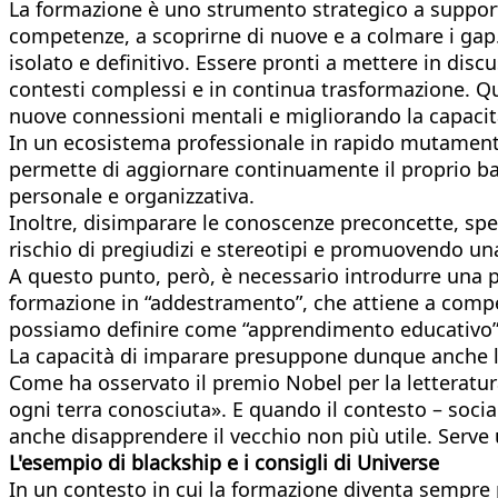
La formazione è uno strumento strategico a supporto
competenze, a scoprirne di nuove e a colmare i g
isolato e definitivo. Essere pronti a mettere in dis
contesti complessi e in continua trasformazione. Que
nuove connessioni mentali e migliorando la capacità
In un ecosistema professionale in rapido mutamento, 
permette di aggiornare continuamente il proprio bag
personale e organizzativa.
Inoltre, disimparare le conoscenze preconcette, spe
rischio di pregiudizi e stereotipi e promuovendo u
A questo punto, però, è necessario introdurre una p
formazione in “addestramento”, che attiene a compe
possiamo definire come “apprendimento educativo”
La capacità di imparare presuppone dunque anche la
Come ha osservato il premio Nobel per la letteratu
ogni terra conosciuta». E quando il contesto – soci
anche disapprendere il vecchio non più utile. Serve
L'esempio di blackship e i consigli di Universe
In un contesto in cui la formazione diventa sempre