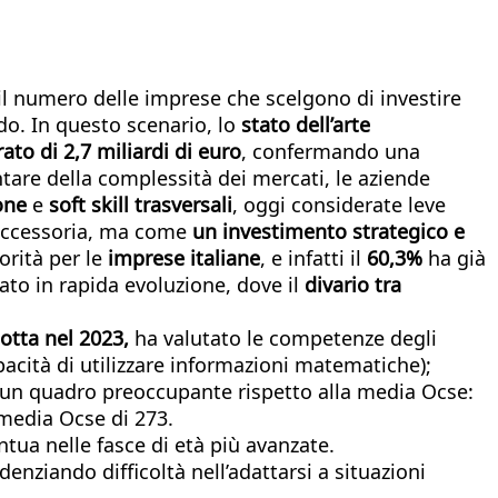
il numero delle imprese che scelgono di investire
odo. In questo scenario, lo
stato dell’arte
ato di 2,7 miliardi di euro
, confermando una
ntare della complessità dei mercati, le aziende
ione
e
soft skill trasversali
, oggi considerate leve
à accessoria, ma come
un investimento strategico e
rità per le
imprese italiane
, e infatti il
60,3%
ha già
to in rapida evoluzione, dove il
divario tra
otta nel 2023,
ha valutato le competenze degli
pacità di utilizzare informazioni matematiche);
ano un quadro preoccupante rispetto alla media Ocse:
 media Ocse di 273.
ntua nelle fasce di età più avanzate.
enziando difficoltà nell’adattarsi a situazioni