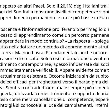
ispetto ad altri Paesi. Solo il 20,1% degli italiani tra 
i del Sud Italia mostrano livelli di competenze signif
 apprendimento permanente è tra le più basse in Euro
scenza e l’informazione proliferano o per meglio dir
processo di apprendimento come un percorso permanen
 apprendere in modo continuo? «La risposta - spiega
tutto nell’adottare un metodo di apprendimento stru
tenza. Ma non basta. È fondamentale anche nutrire la 
ione di crescita. Solo così la formazione diventa u
imento contemporanee, spesso influenzate dai social
n immediatamente verificabili. Appare evidente come
ttualmente esistente. Occorre iniziare sin da subito 
de ed efficaci per traghettarci verso il paradigma de
za. Sembra contraddittorio, ma è sempre più evidente
gerla, utilizzarla come strumento a supporto di una
 inteso come mera cancellazione di competenze, esper
to già si conosce alla luce dei cambiamenti, interni 