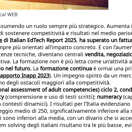
ica/ WEB
a assumendo un ruolo sempre più strategico. Aumenta 
 di sostenere competitività e risultati nel medio peri
e
di Italian EdTech Report 2025
,
ha superato un fattur
mpre più orientati all’impatto concreto. E con l’aume
enze tecniche, diventano centrali
vendita, negoziaz
zzativa. La formazione non è più letta come un’attivit
io nel futuro.
La
formazione continua
è ormai una prio
apporto Inapp 2023
). Un impegno spinto da un merca
o degli ostacoli maggiori alla competitività.
onal assessment of adult competencies) ciclo 2, cond
cy
(comprensione e uso di testi scritti);
numeracy
(ca
 contesti dinamici). I risultati per l’Italia evidenzi
teggio medio di 250, significativamente inferiore alla
 sono inferiori alla media, con un divario che si acce
solving degli italiani risultano tra le più basse, evid