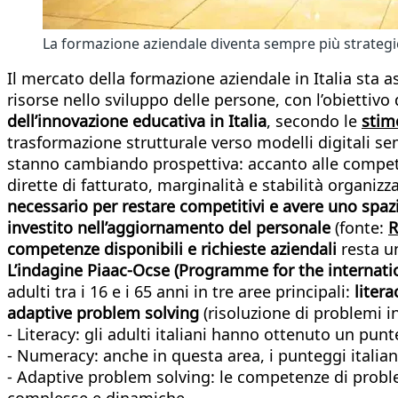
La formazione aziendale diventa sempre più strateg
Il mercato della formazione aziendale in Italia st
risorse nello sviluppo delle persone, con l’obiettivo
dell’innovazione educativa in Italia
, secondo le
stim
trasformazione strutturale verso modelli digitali se
stanno cambiando prospettiva: accanto alle compet
dirette di fatturato, marginalità e stabilità organi
necessario per restare competitivi e avere uno spaz
investito nell’aggiornamento del personale
(fonte:
R
competenze disponibili e richieste aziendali
resta un
L’indagine Piaac-Ocse (Programme for the internati
adulti tra i 16 e i 65 anni in tre aree principali:
litera
adaptive problem solving
(risoluzione di problemi in
- Literacy: gli adulti italiani hanno ottenuto un pun
- Numeracy: anche in questa area, i punteggi italiani
- Adaptive problem solving: le competenze di problem 
complesse e dinamiche.