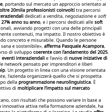
ne
, portando sul mercato un approccio orientato ai
oltre 20mila professionisti coinvolti
tra percorsi
eraziendali
dedicati a vendita, negoziazione e
soft
l 27% anno su anno
, e i percorsi dedicati alle
soft
ionali, avviando progetti con una delle principali
mente contenuti, ma impatto. Il nostro obiettivo è
n modo concreto e misurabile. Quando le persone
 sana e sostenibile»,
afferma
Pasquale Acampora
,
orso di sviluppo
coerente con l’andamento del 2025
.
i
eventi interaziendali
e l’avvio di
nuove iniziative di
le network pensato per imprenditori e liberi
hip
. Un progetto in linea con una visione orientata
nte, l’azienda organizzerà quello che si prospetta
mpo della
programmazione neurolinguistica
. È
iettivo di
moltiplicare l’impatto sul mercato
ntano, con risultati che possono variare in base a
p innovativa attiva nella formazione aziendale, ha
zzato la piattaforma di e-learning.
Lo studio
offre