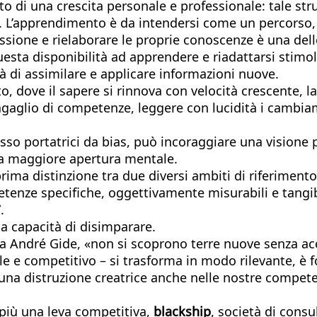
 di una crescita personale e professionale: tale stru
ap. L’apprendimento è da intendersi come un perco
cussione e rielaborare le proprie conoscenze è una de
sta disponibilità ad apprendere e riadattarsi stimola
 di assimilare e applicare informazioni nuove.
dove il sapere si rinnova con velocità crescente, la 
aglio di competenze, leggere con lucidità i cambiame
sso portatrici da bias, può incoraggiare una visione 
na maggiore apertura mentale.
rima distinzione tra due diversi ambiti di riferiment
tenze specifiche, oggettivamente misurabili e tangib
.
 capacità di disimparare.
ra André Gide, «non si scoprono terre nuove senza ac
ale e competitivo – si trasforma in modo rilevante, 
 una distruzione creatrice anche nelle nostre compet
 più una leva competitiva,
blackship
, società di consu