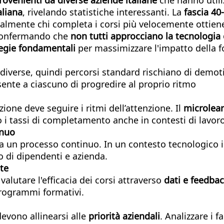
aliana
, rivelando statistiche interessanti. La
fascia 40
ralmente chi completa i corsi più velocemente ottiene 
confermando che
non tutti approcciano la tecnologia c
egie fondamentali
per massimizzare l'impatto della 
verse, quindi percorsi standard rischiano di demotiv
ente a ciascuno di progredire al proprio ritmo
ione deve seguire i ritmi dell’attenzione. Il
microlea
 i tassi di completamento anche in contesti di lavor
inuo
a un processo continuo. In un contesto tecnologico 
di dipendenti e azienda.
te
alutare l'efficacia dei corsi attraverso
dati e feedba
programmi formativi.
evono allinearsi alle
priorità aziendali
. Analizzare i 