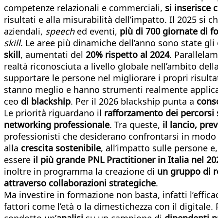
competenze relazionali e commerciali,
si inserisce
risultati e alla misurabilità dell’impatto. Il 2025 si 
aziendali,
speech
ed eventi,
più di 700 giornate di 
skill
. Le aree più dinamiche dell’anno sono state gli
skill
, aumentati del
20% rispetto al 2024
. Parallelam
realtà riconosciuta a livello globale nell’ambito de
supportare le persone nel migliorare i propri risult
stanno meglio e hanno strumenti realmente applicab
ceo
di blackship
. Per il 2026 blackship punta a
conso
Le priorità riguardano il
rafforzamento dei percorsi s
networking professionale
. Tra queste,
il lancio, pre
professionisti che desiderano confrontarsi in modo
alla
crescita sostenibile
, all’impatto sulle persone e
essere
il più grande PNL Practitioner in Italia nel 20
inoltre in programma la creazione di
un gruppo di re
attraverso collaborazioni strategiche
.
Ma investire in formazione non basta, infatti l’effic
fattori come l’età o la dimestichezza con il digital
condotto un’
analisi
su un campione di
dipendenti p