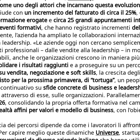
 come uno degli attori che incarnano questa evoluzio
chiude con
un incremento del fatturato di circa il 25%
,
formazione erogate
e
circa 25 grandi appuntamenti int
eventi formativi
, che hanno registrato incrementi
de
ente, l’azienda ha ampliato le collaborazioni internaz
lla leadership. «Le aziende oggi non cercano semplice
ati professionali – dalle vendite alla leadership – i
ili, anche le organizzazioni crescono in maniera più
lidare i risultati raggiunti
e a proseguire su un perc
u vendita, negoziazione e soft skills
, la crescita degl
visto per la prossima primavera, di “tortuga”
, un peop
 continuativo su
sfide concrete di business e leaders
, attraverso di esse, sulle organizzazioni. Parallelame
26
, consolidando la propria offerta formativa nel ca
altà affini per valori e modello di business
, con l’ob
acia dei percorsi dipende da come i lavoratori li affro
e. Per capire meglio queste dinamiche
Universe
, startu
rovenienti da diverse aziende italiane
che hanno utili