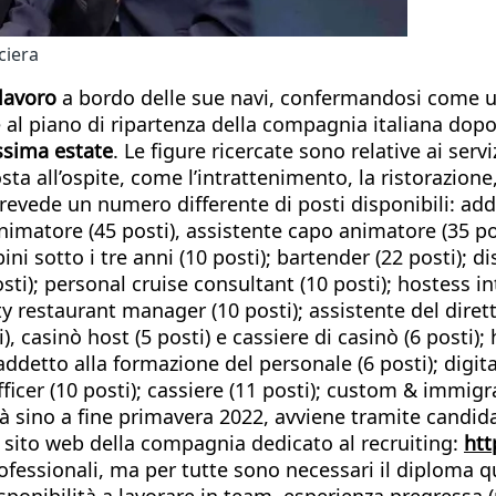
ciera
lavoro
a bordo delle sue navi, confermandosi come una 
e al piano di ripartenza della compagnia italiana dop
ossima estate
. Le figure ricercate sono relative ai servi
 all’ospite, come l’intrattenimento, la ristorazione, l
revede un numero differente di posti disponibili: addet
animatore (45 posti), assistente capo animatore (35 p
ini sotto i tre anni (10 posti); bartender (22 posti); d
posti); personal cruise consultant (10 posti); hostess i
ty restaurant manager (10 posti); assistente del diret
), casinò host (5 posti) e cassiere di casinò (6 posti)
r/addetto alla formazione del personale (6 posti); digit
officer (10 posti); cassiere (11 posti); custom & immigr
irà sino a fine primavera 2022, avviene tramite candi
l sito web della compagnia dedicato al recruiting:
htt
 professionali, ma per tutte sono necessari il diploma
sponibilità a lavorare in team, esperienza pregressa (