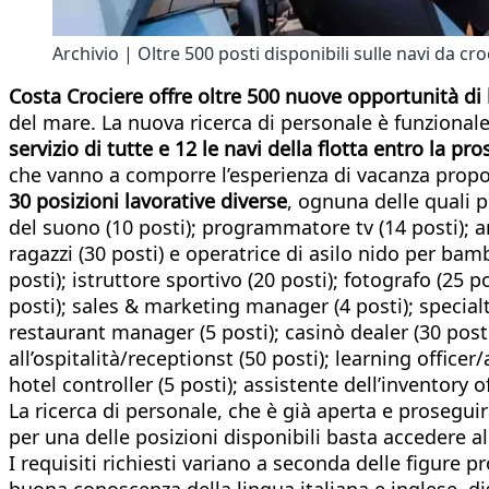
Archivio | Oltre 500 posti disponibili sulle navi da cro
Costa Crociere
offre
oltre 500 nuove opportunità di 
del mare. La nuova ricerca di personale è funzional
servizio di tutte e 12 le navi della flotta entro la pr
che vanno a comporre l’esperienza di vacanza proposta
30 posizioni lavorative diverse
, ognuna delle quali p
del suono (10 posti); programmatore tv (14 posti); 
ragazzi (30 posti) e operatrice di asilo nido per bamb
posti); istruttore sportivo (20 posti); fotografo (25 
posti); sales & marketing manager (4 posti); special
restaurant manager (5 posti); casinò dealer (30 posti
all’ospitalità/receptionst (50 posti); learning office
hotel controller (5 posti); assistente dell’inventory 
La ricerca di personale, che è già aperta e prosegu
per una delle posizioni disponibili basta accedere a
I requisiti richiesti variano a seconda delle figure
buona conoscenza della lingua italiana e inglese, di