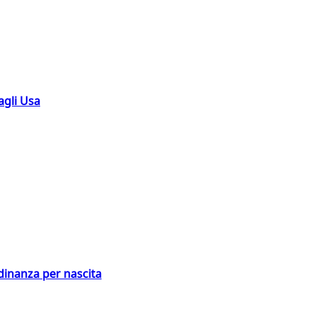
agli Usa
adinanza per nascita