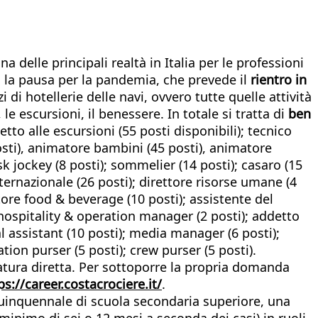
delle principali realtà in Italia per le professioni
o la pausa per la pandemia, che prevede il
rientro in
zi di hotellerie delle navi, ovvero tutte quelle attività
e escursioni, il benessere. In totale si tratta di
ben
to alle escursioni (55 posti disponibili); tecnico
osti), animatore bambini (45 posti), animatore
isk jockey (8 posti); sommelier (14 posti); casaro (15
nternazionale (26 posti); direttore risorse umane (4
tore food & beverage (10 posti); assistente del
; hospitality & operation manager (2 posti); addetto
al assistant (10 posti); media manager (6 posti);
ation purser (5 posti); crew purser (5 posti).
datura diretta. Per sottoporre la propria domanda
ps://career.costacrociere.it/
.
 quinquennale di scuola secondaria superiore, una
minimo di sei o 12 mesi a seconda dei casi) in ruoli