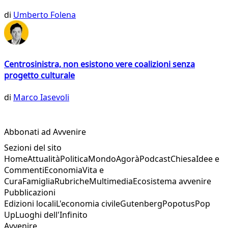
di
Umberto Folena
Centrosinistra, non esistono vere coalizioni senza
progetto culturale
di
Marco Iasevoli
Abbonati ad Avvenire
Sezioni del sito
Home
Attualità
Politica
Mondo
Agorà
Podcast
Chiesa
Idee e
Commenti
Economia
Vita e
Cura
Famiglia
Rubriche
Multimedia
Ecosistema avvenire
Pubblicazioni
Edizioni locali
L'economia civile
Gutenberg
Popotus
Pop
Up
Luoghi dell'Infinito
Avvenire