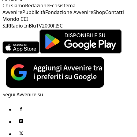
Chi siamo
Redazione
Ecosistema
Avvenire
Pubblicità
Fondazione Avvenire
Shop
Contatti
Mondo CEI
SIR
Radio InBlu
TV2000
FISC
Segui Avvenire su