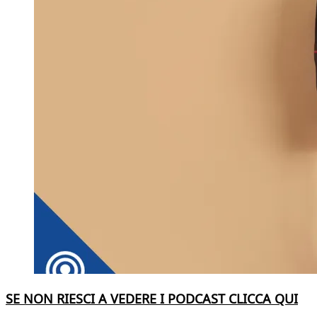
SE NON RIESCI A VEDERE I PODCAST CLICCA QUI