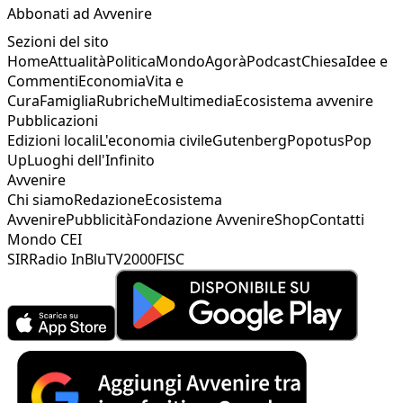
Abbonati ad Avvenire
Sezioni del sito
Home
Attualità
Politica
Mondo
Agorà
Podcast
Chiesa
Idee e
Commenti
Economia
Vita e
Cura
Famiglia
Rubriche
Multimedia
Ecosistema avvenire
Pubblicazioni
Edizioni locali
L'economia civile
Gutenberg
Popotus
Pop
Up
Luoghi dell'Infinito
Avvenire
Chi siamo
Redazione
Ecosistema
Avvenire
Pubblicità
Fondazione Avvenire
Shop
Contatti
Mondo CEI
SIR
Radio InBlu
TV2000
FISC