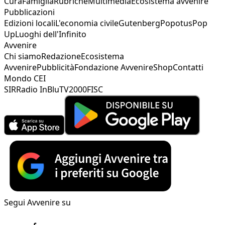
Cura
Famiglia
Rubriche
Multimedia
Ecosistema avvenire
Pubblicazioni
Edizioni locali
L'economia civile
Gutenberg
Popotus
Pop
Up
Luoghi dell'Infinito
Avvenire
Chi siamo
Redazione
Ecosistema
Avvenire
Pubblicità
Fondazione Avvenire
Shop
Contatti
Mondo CEI
SIR
Radio InBlu
TV2000
FISC
Segui Avvenire su