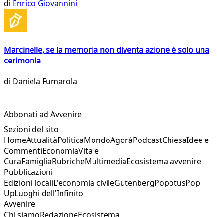
di
Enrico Giovannini
Marcinelle, se la memoria non diventa azione è solo una
cerimonia
di
Daniela Fumarola
Abbonati ad Avvenire
Sezioni del sito
Home
Attualità
Politica
Mondo
Agorà
Podcast
Chiesa
Idee e
Commenti
Economia
Vita e
Cura
Famiglia
Rubriche
Multimedia
Ecosistema avvenire
Pubblicazioni
Edizioni locali
L'economia civile
Gutenberg
Popotus
Pop
Up
Luoghi dell'Infinito
Avvenire
Chi siamo
Redazione
Ecosistema