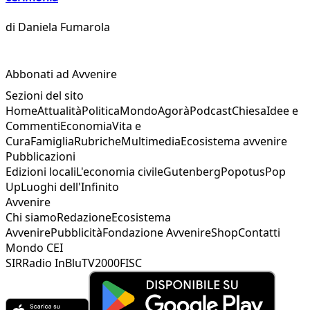
di
Daniela Fumarola
Abbonati ad Avvenire
Sezioni del sito
Home
Attualità
Politica
Mondo
Agorà
Podcast
Chiesa
Idee e
Commenti
Economia
Vita e
Cura
Famiglia
Rubriche
Multimedia
Ecosistema avvenire
Pubblicazioni
Edizioni locali
L'economia civile
Gutenberg
Popotus
Pop
Up
Luoghi dell'Infinito
Avvenire
Chi siamo
Redazione
Ecosistema
Avvenire
Pubblicità
Fondazione Avvenire
Shop
Contatti
Mondo CEI
SIR
Radio InBlu
TV2000
FISC