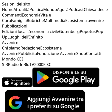
Sezioni del sito
Home
Attualità
Politica
Mondo
Agorà
Podcast
Chiesa
Idee e
Commenti
Economia
Vita e
Cura
Famiglia
Rubriche
Multimedia
Ecosistema avvenire
Pubblicazioni
Edizioni locali
L'economia civile
Gutenberg
Popotus
Pop
Up
Luoghi dell'Infinito
Avvenire
Chi siamo
Redazione
Ecosistema
Avvenire
Pubblicità
Fondazione Avvenire
Shop
Contatti
Mondo CEI
SIR
Radio InBlu
TV2000
FISC