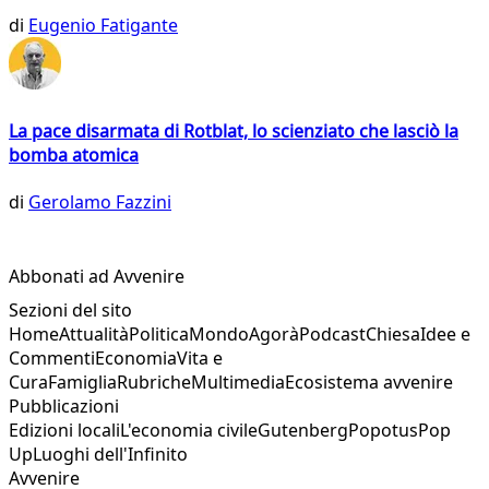
di
Eugenio Fatigante
La pace disarmata di Rotblat, lo scienziato che lasciò la
bomba atomica
di
Gerolamo Fazzini
Abbonati ad Avvenire
Sezioni del sito
Home
Attualità
Politica
Mondo
Agorà
Podcast
Chiesa
Idee e
Commenti
Economia
Vita e
Cura
Famiglia
Rubriche
Multimedia
Ecosistema avvenire
Pubblicazioni
Edizioni locali
L'economia civile
Gutenberg
Popotus
Pop
Up
Luoghi dell'Infinito
Avvenire