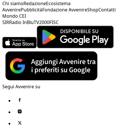
Chi siamo
Redazione
Ecosistema
Avvenire
Pubblicità
Fondazione Avvenire
Shop
Contatti
Mondo CEI
SIR
Radio InBlu
TV2000
FISC
Segui Avvenire su