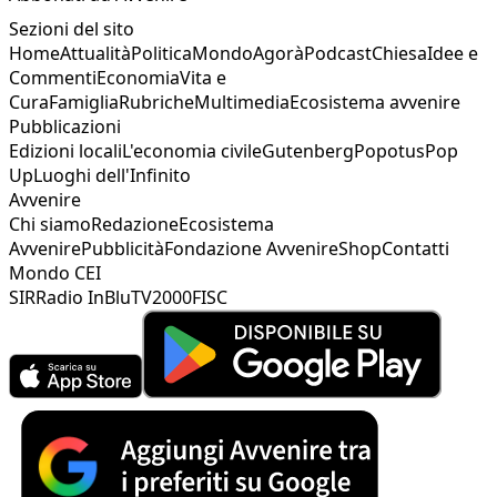
Sezioni del sito
Home
Attualità
Politica
Mondo
Agorà
Podcast
Chiesa
Idee e
Commenti
Economia
Vita e
Cura
Famiglia
Rubriche
Multimedia
Ecosistema avvenire
Pubblicazioni
Edizioni locali
L'economia civile
Gutenberg
Popotus
Pop
Up
Luoghi dell'Infinito
Avvenire
Chi siamo
Redazione
Ecosistema
Avvenire
Pubblicità
Fondazione Avvenire
Shop
Contatti
Mondo CEI
SIR
Radio InBlu
TV2000
FISC