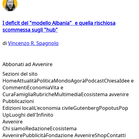
I deficit del "modello Albania" e quella rischiosa
scommessa sugli "hub"
di
Vincenzo R. Spagnolo
Abbonati ad Avvenire
Sezioni del sito
Home
Attualità
Politica
Mondo
Agorà
Podcast
Chiesa
Idee e
Commenti
Economia
Vita e
Cura
Famiglia
Rubriche
Multimedia
Ecosistema avvenire
Pubblicazioni
Edizioni locali
L'economia civile
Gutenberg
Popotus
Pop
Up
Luoghi dell'Infinito
Avvenire
Chi siamo
Redazione
Ecosistema
Avvenire
Pubblicità
Fondazione Avvenire
Shop
Contatti