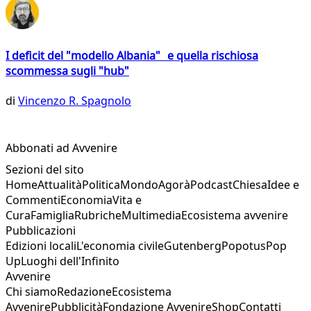
I deficit del "modello Albania" e quella rischiosa
scommessa sugli "hub"
di
Vincenzo R. Spagnolo
Abbonati ad Avvenire
Sezioni del sito
Home
Attualità
Politica
Mondo
Agorà
Podcast
Chiesa
Idee e
Commenti
Economia
Vita e
Cura
Famiglia
Rubriche
Multimedia
Ecosistema avvenire
Pubblicazioni
Edizioni locali
L'economia civile
Gutenberg
Popotus
Pop
Up
Luoghi dell'Infinito
Avvenire
Chi siamo
Redazione
Ecosistema
Avvenire
Pubblicità
Fondazione Avvenire
Shop
Contatti