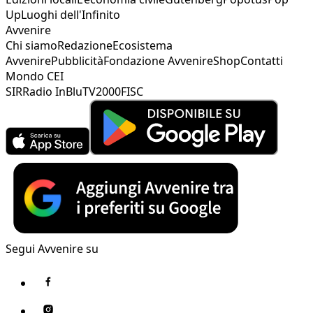
Up
Luoghi dell'Infinito
Avvenire
Chi siamo
Redazione
Ecosistema
Avvenire
Pubblicità
Fondazione Avvenire
Shop
Contatti
Mondo CEI
SIR
Radio InBlu
TV2000
FISC
Segui Avvenire su