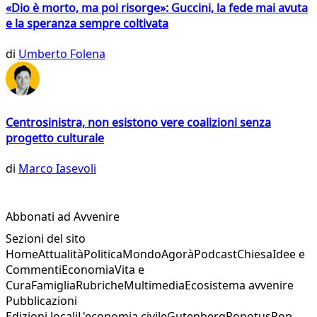
«Dio è morto, ma poi risorge»: Guccini, la fede mai avuta
e la speranza sempre coltivata
di
Umberto Folena
Centrosinistra, non esistono vere coalizioni senza
progetto culturale
di
Marco Iasevoli
Abbonati ad Avvenire
Sezioni del sito
Home
Attualità
Politica
Mondo
Agorà
Podcast
Chiesa
Idee e
Commenti
Economia
Vita e
Cura
Famiglia
Rubriche
Multimedia
Ecosistema avvenire
Pubblicazioni
Edizioni locali
L'economia civile
Gutenberg
Popotus
Pop