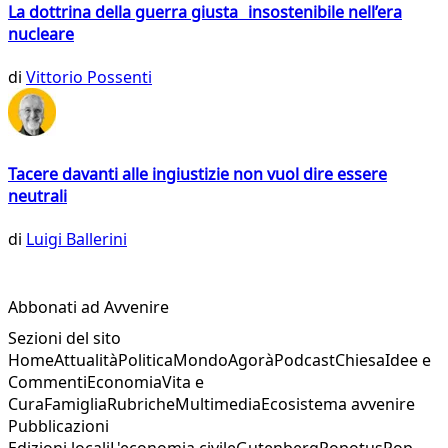
La dottrina della guerra giusta insostenibile nell’era
nucleare
di
Vittorio Possenti
Tacere davanti alle ingiustizie non vuol dire essere
neutrali
di
Luigi Ballerini
Abbonati ad Avvenire
Sezioni del sito
Home
Attualità
Politica
Mondo
Agorà
Podcast
Chiesa
Idee e
Commenti
Economia
Vita e
Cura
Famiglia
Rubriche
Multimedia
Ecosistema avvenire
Pubblicazioni
Edizioni locali
L'economia civile
Gutenberg
Popotus
Pop