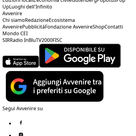
Up
Luoghi dell'Infinito
Avvenire
Chi siamo
Redazione
Ecosistema
Avvenire
Pubblicità
Fondazione Avvenire
Shop
Contatti
Mondo CEI
SIR
Radio InBlu
TV2000
FISC
Segui Avvenire su