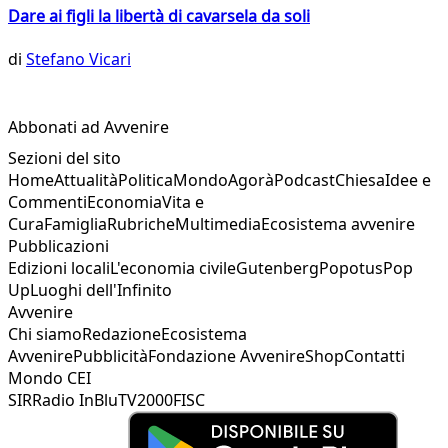
Dare ai figli la libertà di cavarsela da soli
di
Stefano Vicari
Abbonati ad Avvenire
Sezioni del sito
Home
Attualità
Politica
Mondo
Agorà
Podcast
Chiesa
Idee e
Commenti
Economia
Vita e
Cura
Famiglia
Rubriche
Multimedia
Ecosistema avvenire
Pubblicazioni
Edizioni locali
L'economia civile
Gutenberg
Popotus
Pop
Up
Luoghi dell'Infinito
Avvenire
Chi siamo
Redazione
Ecosistema
Avvenire
Pubblicità
Fondazione Avvenire
Shop
Contatti
Mondo CEI
SIR
Radio InBlu
TV2000
FISC