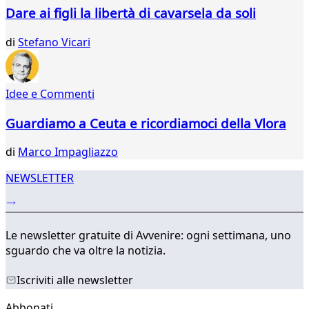
375
Dare ai figli la libertà di cavarsela da soli
376
377
di
Stefano Vicari
378
379
380
Idee e Commenti
381
382
Guardiamo a Ceuta e ricordiamoci della Vlora
383
384
di
Marco Impagliazzo
385
NEWSLETTER
Le newsletter gratuite di Avvenire: ogni settimana, uno
sguardo che va oltre la notizia.
Iscriviti alle newsletter
Abbonati