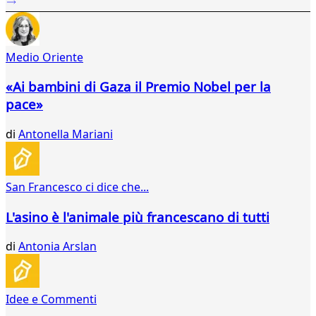
355
356
357
Medio Oriente
358
359
«Ai bambini di Gaza il Premio Nobel per la
360
pace»
361
362
di
Antonella Mariani
363
364
365
366
San Francesco ci dice che...
367
368
L'asino è l'animale più francescano di tutti
369
370
di
Antonia Arslan
371
372
373
Idee e Commenti
374