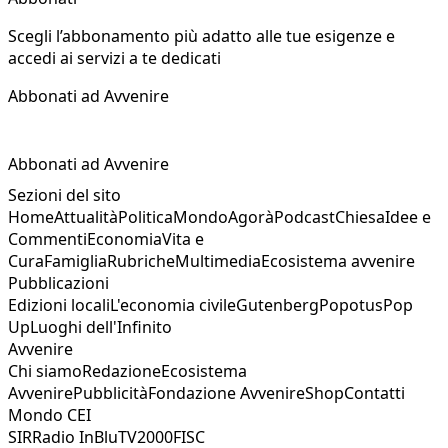
Scegli l’abbonamento più adatto alle tue esigenze e
accedi ai servizi a te dedicati
Abbonati ad Avvenire
Abbonati ad Avvenire
Sezioni del sito
Home
Attualità
Politica
Mondo
Agorà
Podcast
Chiesa
Idee e
Commenti
Economia
Vita e
Cura
Famiglia
Rubriche
Multimedia
Ecosistema avvenire
Pubblicazioni
Edizioni locali
L'economia civile
Gutenberg
Popotus
Pop
Up
Luoghi dell'Infinito
Avvenire
Chi siamo
Redazione
Ecosistema
Avvenire
Pubblicità
Fondazione Avvenire
Shop
Contatti
Mondo CEI
SIR
Radio InBlu
TV2000
FISC