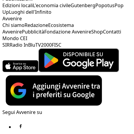
Edizioni locali
L'economia civile
Gutenberg
Popotus
Pop
Up
Luoghi dell'Infinito
Avvenire
Chi siamo
Redazione
Ecosistema
Avvenire
Pubblicità
Fondazione Avvenire
Shop
Contatti
Mondo CEI
SIR
Radio InBlu
TV2000
FISC
Segui Avvenire su