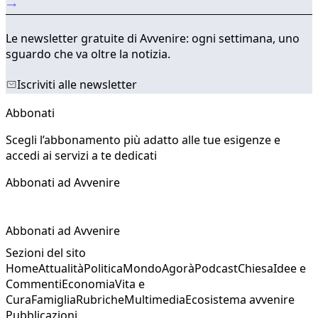
Le newsletter gratuite di Avvenire: ogni settimana, uno
sguardo che va oltre la notizia.
Iscriviti alle newsletter
Abbonati
Scegli l’abbonamento più adatto alle tue esigenze e
accedi ai servizi a te dedicati
Abbonati ad Avvenire
Abbonati ad Avvenire
Sezioni del sito
Home
Attualità
Politica
Mondo
Agorà
Podcast
Chiesa
Idee e
Commenti
Economia
Vita e
Cura
Famiglia
Rubriche
Multimedia
Ecosistema avvenire
Pubblicazioni