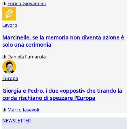
384
di
Enrico Giovannini
385
Lavoro
Marcinelle, se la memoria non diventa azione è
solo una cerimonia
di
Daniela Fumarola
Europa
Giorgia e Pedro, i due «opposti» che tirando la
corda rischiano di spezzare l'Europa
di
Marco Iasevoli
NEWSLETTER