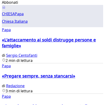
Abbonati
Papa
CHIESA
Papa
Chiesa Italiana
Papa
«L'attaccamento ai soldi distrugge persone e
famiglie»
di
Sergio Centofanti
2 min di lettura
Papa
«Pregare sempre, senza stancarsi»
di
Redazione
3 min di lettura
Papa