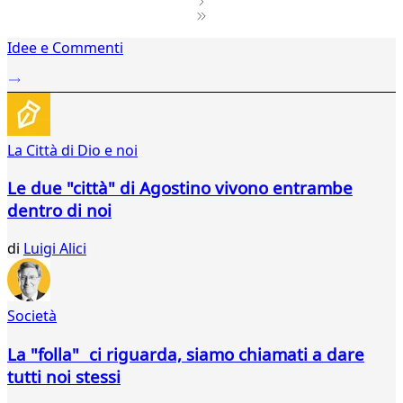
1
Idee e Commenti
2
...
368
369
370
La Città di Dio e noi
371
372
Le due "città" di Agostino vivono entrambe
373
dentro di noi
374
375
di
Luigi Alici
376
377
378
379
Società
380
381
La "folla" ci riguarda, siamo chiamati a dare
382
tutti noi stessi
383