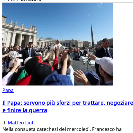
Papa
Il Papa: servono più sforzi per trattare, negoziar
e finire la guerra
di
Matteo Liut
Nella consueta catechesi del mercoledì, Francesco ha