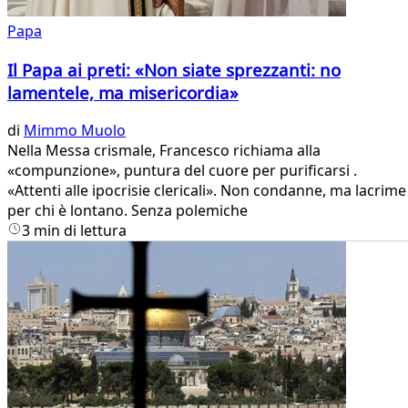
Papa
Il Papa ai preti: «Non siate sprezzanti: no
lamentele, ma misericordia»
di
Mimmo Muolo
Nella Messa crismale, Francesco richiama alla
«compunzione», puntura del cuore per purificarsi .
«Attenti alle ipocrisie clericali». Non condanne, ma lacrime
per chi è lontano. Senza polemiche
3 min di lettura