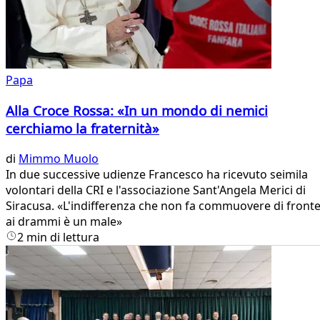
Papa
Alla Croce Rossa: «In un mondo di nemici
cerchiamo la fraternità»
di
Mimmo Muolo
In due successive udienze Francesco ha ricevuto seimila
volontari della CRI e l'associazione Sant'Angela Merici di
Siracusa. «L'indifferenza che non fa commuovere di front
ai drammi è un male»
2 min di lettura