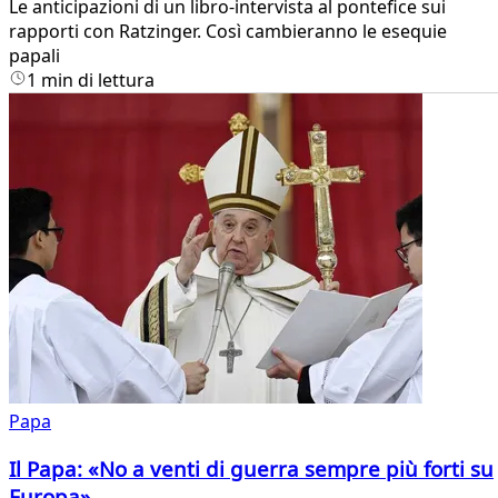
Le anticipazioni di un libro-intervista al pontefice sui
rapporti con Ratzinger. Così cambieranno le esequie
papali
1 min di lettura
Papa
Il Papa: «No a venti di guerra sempre più forti su
Europa».