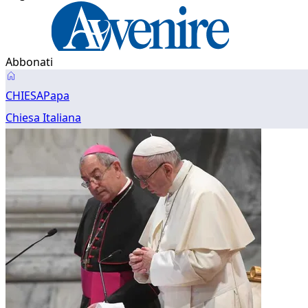
Abbonati
Papa
CHIESA
Papa
Chiesa Italiana