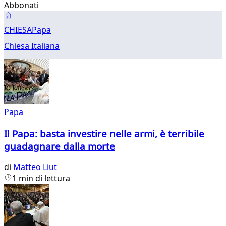
Abbonati
Papa
CHIESA
Papa
Chiesa Italiana
Papa
Il Papa: basta investire nelle armi, è terribile
guadagnare dalla morte
di
Matteo Liut
1 min di lettura