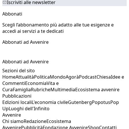
Iscriviti alle newsletter
Abbonati
Scegli l’abbonamento più adatto alle tue esigenze e
accedi ai servizi a te dedicati
Abbonati ad Avvenire
Abbonati ad Avvenire
Sezioni del sito
Home
Attualità
Politica
Mondo
Agorà
Podcast
Chiesa
Idee e
Commenti
Economia
Vita e
Cura
Famiglia
Rubriche
Multimedia
Ecosistema avvenire
Pubblicazioni
Edizioni locali
L'economia civile
Gutenberg
Popotus
Pop
Up
Luoghi dell'Infinito
Avvenire
Chi siamo
Redazione
Ecosistema
Avvenire
Pubblicità
Fondazione Avvenire
Shop
Contatti