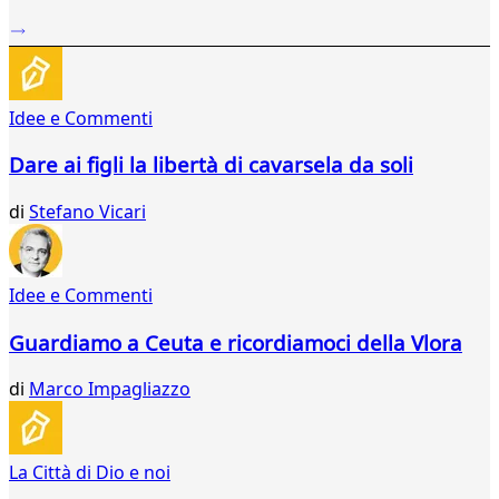
...
97
98
99
Idee e Commenti
100
101
Dare ai figli la libertà di cavarsela da soli
102
103
di
Stefano Vicari
104
105
106
107
Idee e Commenti
108
109
Guardiamo a Ceuta e ricordiamoci della Vlora
110
111
di
Marco Impagliazzo
112
113
114
La Città di Dio e noi
115