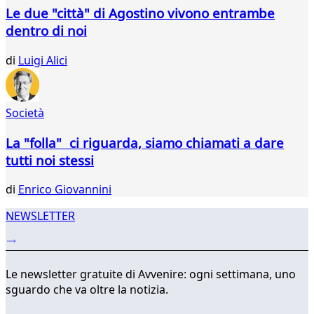
116
Le due "città" di Agostino vivono entrambe
117
dentro di noi
118
119
di
Luigi Alici
120
121
122
Società
123
124
La "folla" ci riguarda, siamo chiamati a dare
125
tutti noi stessi
...
384
di
Enrico Giovannini
385
NEWSLETTER
Le newsletter gratuite di Avvenire: ogni settimana, uno
sguardo che va oltre la notizia.