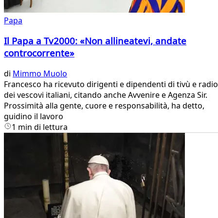
Papa
Il Papa a Tv2000: «Non allineatevi, andate
controcorrente»
di
Mimmo Muolo
Francesco ha ricevuto dirigenti e dipendenti di tivù e radio
dei vescovi italiani, citando anche Avvenire e Agenza Sir.
Prossimità alla gente, cuore e responsabilità, ha detto,
guidino il lavoro
1 min di lettura