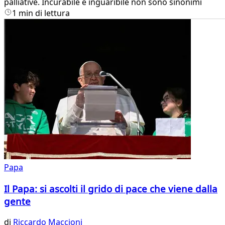
palliative. Incurabile e inguaribile non sono sinonimi
1 min di lettura
Papa
Il Papa: si ascolti il grido di pace che viene dalla
gente
di
Riccardo Maccioni