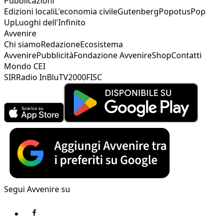
Pubblicazioni
Edizioni locali
L'economia civile
Gutenberg
Popotus
Pop
Up
Luoghi dell'Infinito
Avvenire
Chi siamo
Redazione
Ecosistema
Avvenire
Pubblicità
Fondazione Avvenire
Shop
Contatti
Mondo CEI
SIR
Radio InBlu
TV2000
FISC
Segui Avvenire su