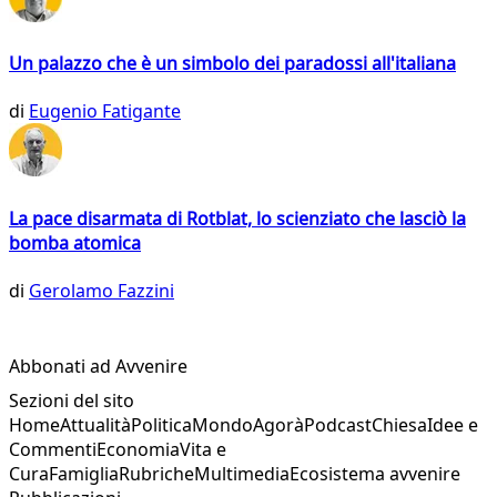
Un palazzo che è un simbolo dei paradossi all'italiana
di
Eugenio Fatigante
La pace disarmata di Rotblat, lo scienziato che lasciò la
bomba atomica
di
Gerolamo Fazzini
Abbonati ad Avvenire
Sezioni del sito
Home
Attualità
Politica
Mondo
Agorà
Podcast
Chiesa
Idee e
Commenti
Economia
Vita e
Cura
Famiglia
Rubriche
Multimedia
Ecosistema avvenire