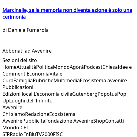
Marcinelle, se la memoria non diventa azione è solo una
cerimonia
di
Daniela Fumarola
Abbonati ad Avvenire
Sezioni del sito
Home
Attualità
Politica
Mondo
Agorà
Podcast
Chiesa
Idee e
Commenti
Economia
Vita e
Cura
Famiglia
Rubriche
Multimedia
Ecosistema avvenire
Pubblicazioni
Edizioni locali
L'economia civile
Gutenberg
Popotus
Pop
Up
Luoghi dell'Infinito
Avvenire
Chi siamo
Redazione
Ecosistema
Avvenire
Pubblicità
Fondazione Avvenire
Shop
Contatti
Mondo CEI
SIR
Radio InBlu
TV2000
FISC