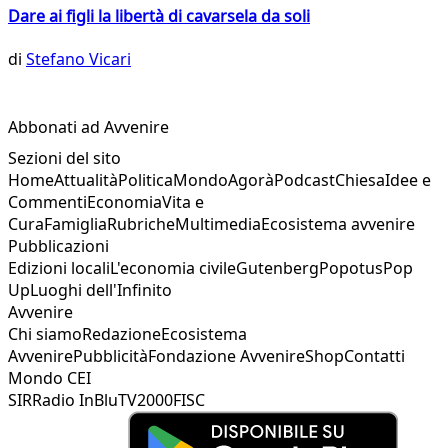
Dare ai figli la libertà di cavarsela da soli
di
Stefano Vicari
Abbonati ad Avvenire
Sezioni del sito
Home
Attualità
Politica
Mondo
Agorà
Podcast
Chiesa
Idee e
Commenti
Economia
Vita e
Cura
Famiglia
Rubriche
Multimedia
Ecosistema avvenire
Pubblicazioni
Edizioni locali
L'economia civile
Gutenberg
Popotus
Pop
Up
Luoghi dell'Infinito
Avvenire
Chi siamo
Redazione
Ecosistema
Avvenire
Pubblicità
Fondazione Avvenire
Shop
Contatti
Mondo CEI
SIR
Radio InBlu
TV2000
FISC