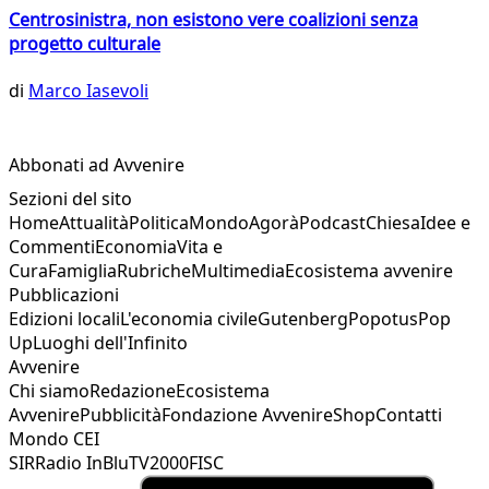
Centrosinistra, non esistono vere coalizioni senza
progetto culturale
di
Marco Iasevoli
Abbonati ad Avvenire
Sezioni del sito
Home
Attualità
Politica
Mondo
Agorà
Podcast
Chiesa
Idee e
Commenti
Economia
Vita e
Cura
Famiglia
Rubriche
Multimedia
Ecosistema avvenire
Pubblicazioni
Edizioni locali
L'economia civile
Gutenberg
Popotus
Pop
Up
Luoghi dell'Infinito
Avvenire
Chi siamo
Redazione
Ecosistema
Avvenire
Pubblicità
Fondazione Avvenire
Shop
Contatti
Mondo CEI
SIR
Radio InBlu
TV2000
FISC