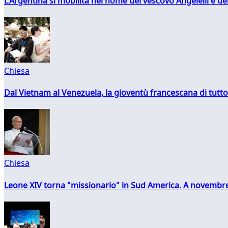
L'Argentina si mobilita nel nome del vescovo Angelelli e dei
Chiesa
Dal Vietnam al Venezuela, la gioventù francescana di tutto
Chiesa
Leone XIV torna "missionario" in Sud America. A novembre