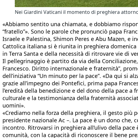
Nei Giardini Vaticani il momento di preghiera attor
«Abbiamo sentito una chiamata, e dobbiamo risponder
“fratello”». Sono le parole che pronunciò papa Franc
Israele e Palestina, Shimon Peres e Abu Mazen, e inc
Cattolica italiana si è riunita in preghiera domenica
in Terra Santa e della necessità di ritrovare vie di ver
Il pellegrinaggio è partito da via della Conciliazio
Francesco. Diritto internazionale e fraternità”, promos
dell’iniziativa “Un minuto per la pace”. «Da qui si al
grazie all’impegno dei Pontefici, prima papa France
l’eredità della benedizione e del dono della pace a f
culturale e la testimonianza della fraternità associa
uomini».
«Crediamo nella forza della preghiera, il gesto più
presidente nazionale Ac –. La pace è un dono che, 
incontro. Ritrovarsi in preghiera all’ulivo della pa
comunità, con la capacità di riconoscere il bene pre