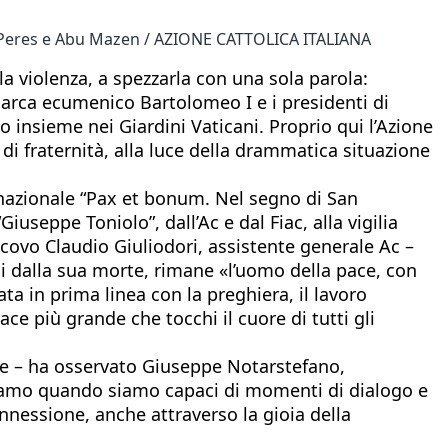
on Peres e Abu Mazen / AZIONE CATTOLICA ITALIANA
a violenza, a spezzarla con una sola parola:
riarca ecumenico Bartolomeo I e i presidenti di
o insieme nei Giardini Vaticani. Proprio qui l’Azione
 di fraternità, alla luce della drammatica situazione
ernazionale “Pax et bonum. Nel segno di San
iuseppe Toniolo”, dall’Ac e dal Fiac, alla vigilia
vescovo Claudio Giuliodori, assistente generale Ac –
i dalla sua morte, rimane «l’uomo della pace, con
ta in prima linea con la preghiera, il lavoro
ce più grande che tocchi il cuore di tutti gli
are – ha osservato Giuseppe Notarstefano,
odiamo quando siamo capaci di momenti di dialogo e
onnessione, anche attraverso la gioia della