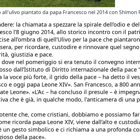
no all'ulivo piantato da papa Francesco nel 2014 con Shim
e: la chiamata a spezzare la spirale dell’odio e dell
esco l’8 giugno 2014, allo storico incontro con il pat
ise all’ombra di quell’Ulivo per la pace che piantaron
 sera, per ricordare, custodire e rinnovare quel segno
ità, giustizia e pace.
ne, dove nel pomeriggio si era tenuto il convegno int
so dall’Istituto di Diritto internazionale della pace “G
za la voce più forte, il grido della pace – ha detto il 
sco e oggi papa Leone XIV». San Francesco, a 800 ann
rate Leone». «L’Ac – ha concluso il presule – è impegna
tiva che è già, in qualche modo, l'anticamera di una pa
 potente che, come cristiani, dobbiamo e possiamo f
come ricorda papa Leone XIV, viene dall’alto e cust
ce è un gesto simbolico e ci richiama a una profonda c
zioso della pace».