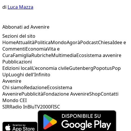
di
Luca Mazza
Abbonati ad Avvenire
Sezioni del sito
Home
Attualità
Politica
Mondo
Agorà
Podcast
Chiesa
Idee e
Commenti
Economia
Vita e
Cura
Famiglia
Rubriche
Multimedia
Ecosistema avvenire
Pubblicazioni
Edizioni locali
L'economia civile
Gutenberg
Popotus
Pop
Up
Luoghi dell'Infinito
Avvenire
Chi siamo
Redazione
Ecosistema
Avvenire
Pubblicità
Fondazione Avvenire
Shop
Contatti
Mondo CEI
SIR
Radio InBlu
TV2000
FISC