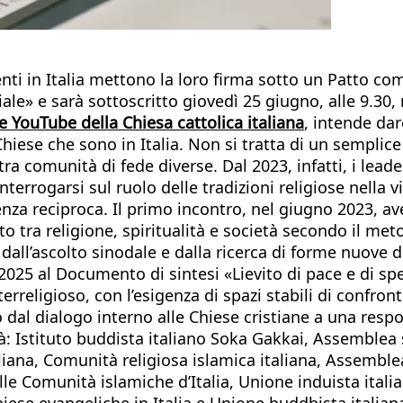
enti in Italia mettono la loro firma sotto un Patto comu
iale» e sarà sottoscritto giovedì 25 giugno, alle 9.30
e YouTube della Chiesa cattolica italiana
, intende da
Chiese che sono in Italia. Non si tratta di un sempli
a comunità di fede diverse. Dal 2023, infatti, i leader
nterrogarsi sul ruolo delle tradizioni religiose nella
enza reciproca. Il primo incontro, nel giugno 2023, avev
rto tra religione, spiritualità e società secondo il me
l’ascolto sinodale e dalla ricerca di forme nuove di p
2025 al Documento di sintesi «Lievito di pace e di spe
terreligioso, con l’esigenza di spazi stabili di confro
o dal dialogo interno alle Chiese cristiane a una respo
: Istituto buddista italiano Soka Gakkai, Assemblea sp
liana, Comunità religiosa islamica italiana, Assemblea
delle Comunità islamiche d’Italia, Unione induista ital
iese evangeliche in Italia e Unione buddhista italiana