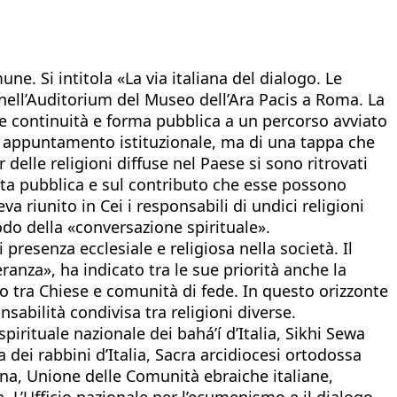
ne. Si intitola «La via italiana del dialogo. Le
, nell’Auditorium del Museo dell’Ara Pacis a Roma. La
re continuità e forma pubblica a un percorso avviato
ce appuntamento istituzionale, ma di una tappa che
 delle religioni diffuse nel Paese si sono ritrovati
 vita pubblica e sul contributo che esse possono
a riunito in Cei i responsabili di undici religioni
todo della «conversazione spirituale».
resenza ecclesiale e religiosa nella società. Il
ranza», ha indicato tra le sue priorità anche la
nto tra Chiese e comunità di fede. In questo orizzonte
nsabilità condivisa tra religioni diverse.
irituale nazionale dei bahá’í d’Italia, Sikhi Sewa
 dei rabbini d’Italia, Sacra arcidiocesi ortodossa
iana, Unione delle Comunità ebraiche italiane,
. L’Ufficio nazionale per l’ecumenismo e il dialogo