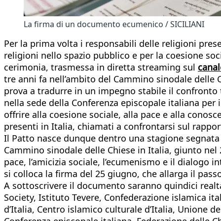
La firma di un documento ecumenico / SICILIANI
Per la prima volta i responsabili delle religioni pres
religioni nello spazio pubblico e per la coesione soc
cerimonia, trasmessa in diretta streaming sul
canal
tre anni fa nell’ambito del Cammino sinodale delle 
prova a tradurre in un impegno stabile il confronto tr
nella sede della Conferenza episcopale italiana per i
offrire alla coesione sociale, alla pace e alla conosc
presenti in Italia, chiamati a confrontarsi sul rappo
Il Patto nasce dunque dentro una stagione segnata dal
Cammino sinodale delle Chiese in Italia, giunto nel 
pace, l’amicizia sociale, l’ecumenismo e il dialogo in
si colloca la firma del 25 giugno, che allarga il pass
A sottoscrivere il documento saranno quindici realtà
Society, Istituto Tevere, Confederazione islamica ita
d’Italia, Centro islamico culturale d’Italia, Unione 
Conferenza episcopale italiana, Federazione delle Ch