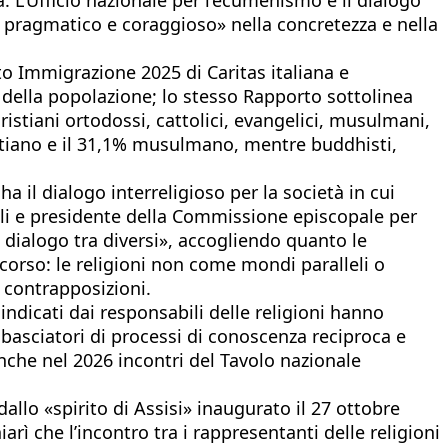
, pragmatico e coraggioso» nella concretezza e nella
rto Immigrazione 2025 di Caritas italiana e
% della popolazione; lo stesso Rapporto sottolinea
ristiani ortodossi, cattolici, evangelici, musulmani,
a cristiano e il 31,1% musulmano, mentre buddhisti,
a il dialogo interreligioso per la società in cui
oli e presidente della Commissione episcopale per
l dialogo tra diversi», accogliendo quanto le
ercorso: le religioni non come mondi paralleli o
 contrapposizioni.
ndicati dai responsabili delle religioni hanno
mbasciatori di processi di conoscenza reciproca e
anche nel 2026 incontri del Tavolo nazionale
allo «spirito di Assisi» inaugurato il 27 ottobre
rì che l’incontro tra i rappresentanti delle religioni