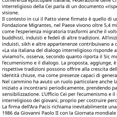
interreligioso della Cei parla di un documento «risp
visione.
Il contesto in cui il Patto viene firmato è quello di
Fondazione Migrantes, nel Paese vivono oltre 5,4 mil
come l’esperienza migratoria trasformi anche il volto 
buddhisti, induisti e fedeli di altre tradizioni. All’i
induisti, sikh e altre appartenenze contribuivano 
«La via italiana del dialogo interreligioso risponde 
viviamo?», osserva, secondo quanto riporta il Sir, 
l’ecumenismo e il dialogo. La proposta, aggiunge, è q
rispettive tradizioni possono offrire alla crescita de
identità chiuse, ma come presenze capaci di genera
Nel cammino ha avuto un ruolo particolare anche la p
iniziato a incontrarsi periodicamente, prendendo part
sensibilizzazione. L’Ufficio Cei per l’ecumenismo e 
interreligioso dei giovani, proprio per costruire perc
La firma dell’Ara Pacis richiama inevitabilmente una 
1986 da Giovanni Paolo II con la Giornata mondiale di