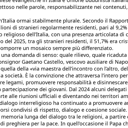
ettoso nelle parole, responsabilizzante nei contenuti
 un’Italia ormai stabilmente plurale. Secondo il Rappo
ioni di stranieri regolarmente residenti, pari al 9,2
religioso dell’Italia, con una presenza articolata di c
nizio del 2025, tra gli stranieri residenti, il 51,7% er
a comporre un mosaico sempre più differenziato.
a una domanda di senso: quale rilievo, quale ricaduta h
monsignor Gaetano Castello, vescovo ausiliare di Nap
uella della «via maestra dell’incontro con l’altro, de
lla società. È la convinzione che attraversa l’intero p
re legami, promuovere responsabilità e disinnescare
artecipazione dei giovani. Dal 2024 alcuni delegati i
e alle riunioni ufficiali e diventando nei territori a
il dialogo interreligioso ha continuato a promuovere 
orsi condivisi di rispetto, dialogo e coesione sociale.
memoria lunga del dialogo tra le religioni, a partire d
 preghiera per la pace. In quell’occasione il Papa chia