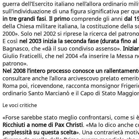
guerra dell’Esercito italiano nell’allora ordinario m
sull’individuazione di una figura significativa per q
in tre grandi fasi
.
Il primo
comprende gli anni
dal 1
della Chiesa militare italiana, la costituzione della s
2000». Solo nel 2002 si riprese la ricerca del patron
E così
nel 2003 inizia la seconda fase (durata fino al
Bagnasco, che «dà il suo condiviso assenso».
Inizia
Giulio Fraticelli, che nel 2004 «fa inserire la Mess
patrono».
Nel 2008 l’intero processo conosce un rallentament
consultare anche l’allora arcivescovo prelato emerit
Roma poi, ricevendone, racconta monsignor Frigeri
ordinario Santo Marcianò e il Capo di Stato Maggiore
Le voci critiche
«Forse sarebbe stato meglio confrontarsi, come si è
Ricchiuti a nome di Pax Christi
. «Ma lo dico anche c
perplessità su questa scelta
». Una contrarietà motiv