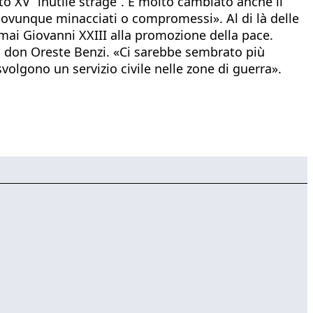
o XV “inutile strage”. È molto cambiato anche il
ali ovunque minacciati o compromessi». Al di là delle
 mai Giovanni XXIII alla promozione della pace.
 don Oreste Benzi. «Ci sarebbe sembrato più
olgono un servizio civile nelle zone di guerra».