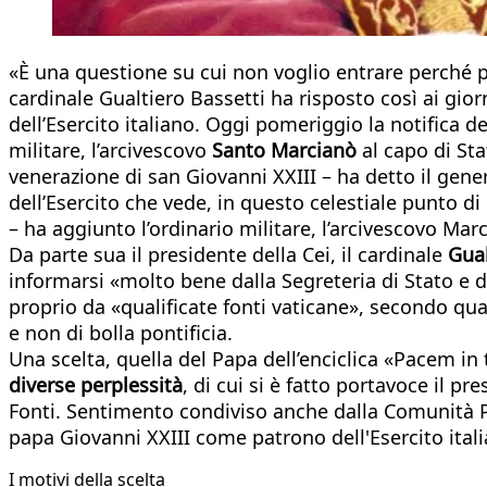
«È una questione su cui non voglio entrare perché p
cardinale Gualtiero Bassetti ha risposto così ai gi
dell’Esercito italiano. Oggi pomeriggio la notifica d
militare, l’arcivescovo
Santo Marcianò
al capo di St
venerazione di san Giovanni XXIII – ha detto il gene
dell’Esercito che vede, in questo celestiale punto d
– ha aggiunto l’ordinario militare, l’arcivescovo Marc
Da parte sua il presidente della Cei, il cardinale
Gual
informarsi «molto bene dalla Segreteria di Stato e d
proprio da «qualificate fonti vaticane», secondo qua
e non di bolla pontificia.
Una scelta, quella del Papa dell’enciclica «Pacem in 
diverse perplessità
, di cui si è fatto portavoce il pr
Fonti. Sentimento condiviso anche dalla Comunità Pa
papa Giovanni XXIII come patrono dell'Esercito ital
I motivi della scelta