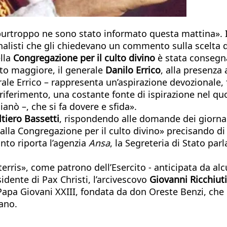
urtroppo ne sono stato informato questa mattina». Il 
ornalisti che gli chiedevano un commento sulla scelta
ella
Congregazione per il culto divino
è stata consegna
ato maggiore, il generale
Danilo Errico
, alla presenza
rale Errico – rappresenta un’aspirazione devozionale,
i riferimento, una costante fonte di ispirazione nel 
ianò –, che si fa dovere e sfida».
tiero Bassetti
, rispondendo alle domande dei giornal
alla Congregazione per il culto divino» precisando di
nto riporta l’agenzia
Ansa
, la Segreteria di Stato par
terris», come patrono dell’Esercito - anticipata da al
esidente di Pax Christi, l’arcivescovo
Giovanni Ricchiuti
pa Giovani XXIII, fondata da don Oreste Benzi, che in
iano.