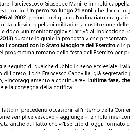
ilitare, l’arcivescovo Giuseppe Mani, e in molti cappe
uesto ruolo.
Un percorso lungo 21 anni
, che il vicari
996 al 2002
, periodo nel quale «l’ordinariato era gi
cuola allievi cappellani militari e la costituzione delle
o e dopo «un monitoraggio» si arrivò all’indicazione «
 2013)
durante la quale la proposta viene presentata u
no i contatti con lo Stato Maggiore dell’Esercito
e in 
a nel programma romano della festa dell’Esercito per 
o
a seguito di qualche dubbio in seno ecclesiale. L’all
o di Loreto, Loris Francesco Capovilla, già segretario
o, «incoraggiamento a continuare».
L’ultima fase, ch
 e la consegna della notifica.
 fatto in precedenti occasioni, all’interno della Co
ome semplice vescovo – aggiunge –, e molti miei conf
ata anche dal fatto che «l’Esercito di oggi, formato da