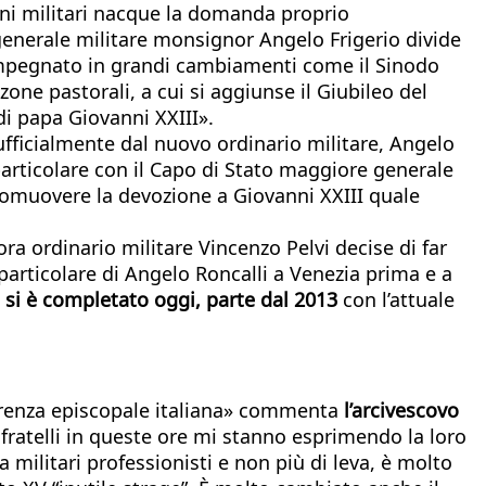
llani militari nacque la domanda proprio
o generale militare monsignor Angelo Frigerio divide
à impegnato in grandi cambiamenti come il Sinodo
 zone pastorali, a cui si aggiunse il Giubileo del
di papa Giovanni XXIII».
fficialmente dal nuovo ordinario militare, Angelo
particolare con il Capo di Stato maggiore generale
promuovere la devozione a Giovanni XXIII quale
ora ordinario militare Vincenzo Pelvi decise di far
 particolare di Angelo Roncalli a Venezia prima e a
e si è completato oggi, parte dal 2013
con l’attuale
nferenza episcopale italiana» commenta
l’arcivescovo
ratelli in queste ore mi stanno esprimendo la loro
 militari professionisti e non più di leva, è molto