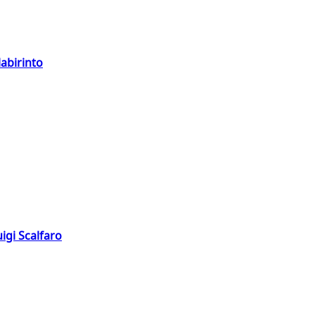
labirinto
igi Scalfaro