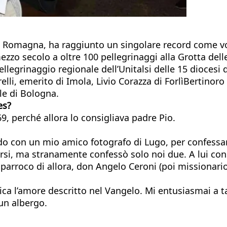
 Romagna, ha raggiunto un singolare record come volo
zzo secolo a oltre 100 pellegrinaggi alla Grotta dell
pellegrinaggio regionale dell’Unitalsi delle 15 diocesi
i, emerito di Imola, Livio Corazza di ForlìBertinoro 
le di Bologna.
es?
9, perché allora lo consigliava padre Pio.
do con un mio amico fotografo di Lugo, per confessa
arsi, ma stranamente confessò solo noi due. A lui co
o parroco di allora, don Angelo Ceroni (poi missionari
atica l’amore descritto nel Vangelo. Mi entusiasmai a
 un albergo.