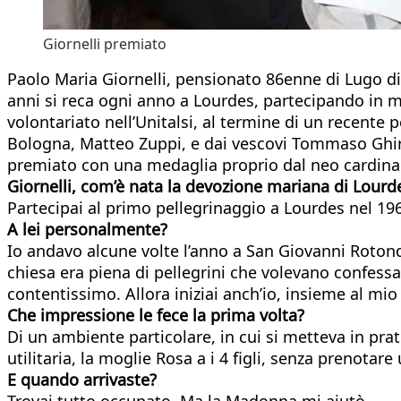
Giornelli premiato
Paolo Maria Giornelli, pensionato 86enne di Lugo di
anni si reca ogni anno a Lourdes, partecipando in me
volontariato nell’Unitalsi, al termine di un recente 
Bologna, Matteo Zuppi, e dai vescovi Tommaso Ghirell
premiato con una medaglia proprio dal neo cardina
Giornelli, com’è nata la devozione mariana di Lourd
Partecipai al primo pellegrinaggio a Lourdes nel 196
A lei personalmente?
Io andavo alcune volte l’anno a San Giovanni Roton
chiesa era piena di pellegrini che volevano confess
contentissimo. Allora iniziai anch’io, insieme al mi
Che impressione le fece la prima volta?
Di un ambiente particolare, in cui si metteva in pr
utilitaria, la moglie Rosa a i 4 figli, senza prenotare
E quando arrivaste?
Trovai tutto occupato. Ma la Madonna mi aiutò.