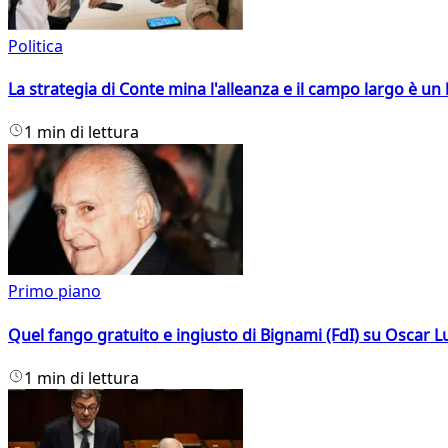
Politica
La strategia di Conte mina l'alleanza e il campo largo è un 
1 min di lettura
Primo piano
Quel fango gratuito e ingiusto di Bignami (FdI) su Oscar Lu
1 min di lettura