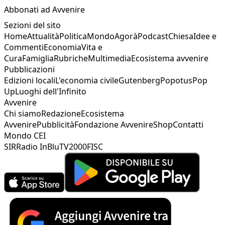
Abbonati ad Avvenire
Sezioni del sito
Home
Attualità
Politica
Mondo
Agorà
Podcast
Chiesa
Idee e
Commenti
Economia
Vita e
Cura
Famiglia
Rubriche
Multimedia
Ecosistema avvenire
Pubblicazioni
Edizioni locali
L'economia civile
Gutenberg
Popotus
Pop
Up
Luoghi dell'Infinito
Avvenire
Chi siamo
Redazione
Ecosistema
Avvenire
Pubblicità
Fondazione Avvenire
Shop
Contatti
Mondo CEI
SIR
Radio InBlu
TV2000
FISC