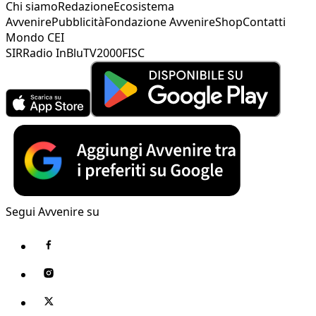
Chi siamo
Redazione
Ecosistema
Avvenire
Pubblicità
Fondazione Avvenire
Shop
Contatti
Mondo CEI
SIR
Radio InBlu
TV2000
FISC
Segui Avvenire su