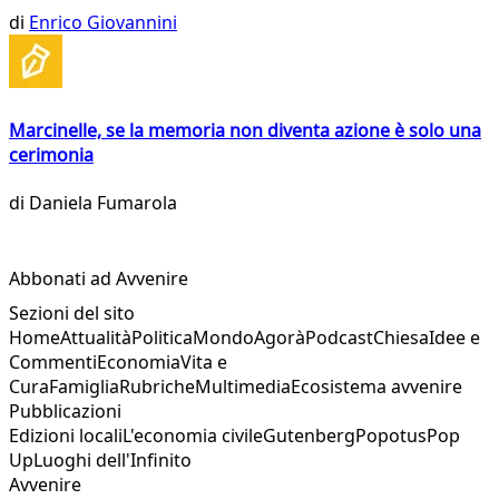
di
Enrico Giovannini
Marcinelle, se la memoria non diventa azione è solo una
cerimonia
di
Daniela Fumarola
Abbonati ad Avvenire
Sezioni del sito
Home
Attualità
Politica
Mondo
Agorà
Podcast
Chiesa
Idee e
Commenti
Economia
Vita e
Cura
Famiglia
Rubriche
Multimedia
Ecosistema avvenire
Pubblicazioni
Edizioni locali
L'economia civile
Gutenberg
Popotus
Pop
Up
Luoghi dell'Infinito
Avvenire