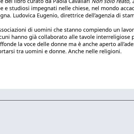
e del libro curato da Paola Cavallari
Non solo reato, 
loghe e studiosi impegnati nelle chiese, nel mondo acc
gna. Ludovica Eugenio, direttrice dell’agenzia di stamp
 associazioni di uomini che stanno compiendo un lavo
uni hanno già collaborato alle tavole interreligiose p
ffonde la voce delle donne ma è anche aperto all’ade
rtarsi tra uomini e donne. Anche nelle religioni.