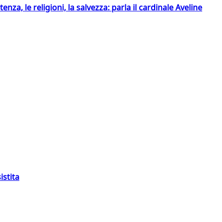
tenza, le religioni, la salvezza: parla il cardinale Aveline
istita