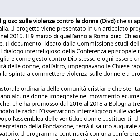
eligioso sulle violenze contro le donne (Oivd)
che si ap
alia. Il progetto viene presentato in un articolato p
se nel 2015. Il 9 marzo di quell’anno a Roma dieci Chi
e. Il documento, ideato dalla Commissione studi della
il dialogo interreligioso della Conferenza episcopale 
lia e come gesto contro Dio stesso e ogni essere uma
nità delle donne, dall’altro, impegnavano le Chiese r
dalla spinta a commettere violenza sulle donne e a pro
torale ordinaria delle comunità cristiane che stentav
vano alcune donne impegnate nel movimento ecumenic
che, che ha promosso dal 2016 al 2018 a Bologna tre 
dato le radici l’Osservatorio interreligioso sulle vio
Dopo l’assemblea delle ventidue donne costituenti, che
 segretario della Fondazione, terrà il saluto augurale 
servatorio. Il programma continuerà con una conferenz