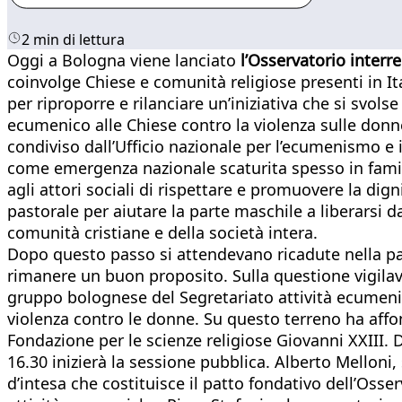
2 min di lettura
Oggi a Bologna viene lanciato
l’Osservatorio interr
coinvolge Chiese e comunità religiose presenti in It
per riproporre e rilanciare un’iniziativa che si svol
ecumenico alle Chiese contro la violenza sulle donn
condiviso dall’Ufficio nazionale per l’ecumenismo e 
come emergenza nazionale scaturita spesso in famig
agli attori sociali di rispettare e promuovere la dig
pastorale per aiutare la parte maschile a liberarsi 
comunità cristiane e della società intera.
Dopo questo passo si attendevano ricadute nella pas
rimanere un buon proposito. Sulla questione vigila
gruppo bolognese del Segretariato attività ecumeni
violenza contro le donne. Su questo terreno ha affon
Fondazione per le scienze religiose Giovanni XXIII. 
16.30 inizierà la sessione pubblica. Alberto Melloni,
d’intesa che costituisce il patto fondativo dell’Os