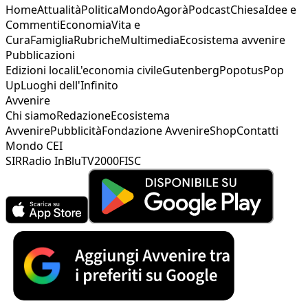
Home
Attualità
Politica
Mondo
Agorà
Podcast
Chiesa
Idee e
Commenti
Economia
Vita e
Cura
Famiglia
Rubriche
Multimedia
Ecosistema avvenire
Pubblicazioni
Edizioni locali
L'economia civile
Gutenberg
Popotus
Pop
Up
Luoghi dell'Infinito
Avvenire
Chi siamo
Redazione
Ecosistema
Avvenire
Pubblicità
Fondazione Avvenire
Shop
Contatti
Mondo CEI
SIR
Radio InBlu
TV2000
FISC