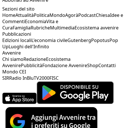
Sezioni del sito
Home
Attualità
Politica
Mondo
Agorà
Podcast
Chiesa
Idee e
Commenti
Economia
Vita e
Cura
Famiglia
Rubriche
Multimedia
Ecosistema avvenire
Pubblicazioni
Edizioni locali
L'economia civile
Gutenberg
Popotus
Pop
Up
Luoghi dell'Infinito
Avvenire
Chi siamo
Redazione
Ecosistema
Avvenire
Pubblicità
Fondazione Avvenire
Shop
Contatti
Mondo CEI
SIR
Radio InBlu
TV2000
FISC