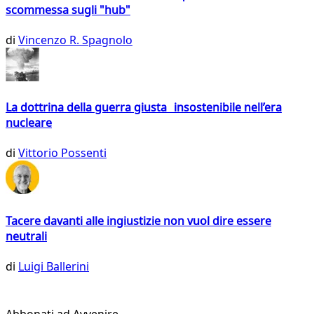
scommessa sugli "hub"
di
Vincenzo R. Spagnolo
La dottrina della guerra giusta insostenibile nell’era
nucleare
di
Vittorio Possenti
Tacere davanti alle ingiustizie non vuol dire essere
neutrali
di
Luigi Ballerini
Abbonati ad Avvenire