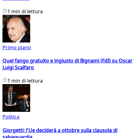
1 min di lettura
Primo piano
Quel fango gratuito e ingiusto di Bignami (FdI) su Oscar
Luigi Scalfaro
1 min di lettura
Politica
Giorgetti: l'Ue deciderà a ottobre sulla clausola di
salvaguardia