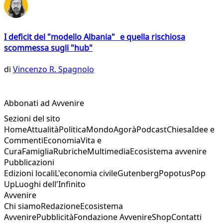
I deficit del "modello Albania" e quella rischiosa
scommessa sugli "hub"
di
Vincenzo R. Spagnolo
Abbonati ad Avvenire
Sezioni del sito
Home
Attualità
Politica
Mondo
Agorà
Podcast
Chiesa
Idee e
Commenti
Economia
Vita e
Cura
Famiglia
Rubriche
Multimedia
Ecosistema avvenire
Pubblicazioni
Edizioni locali
L'economia civile
Gutenberg
Popotus
Pop
Up
Luoghi dell'Infinito
Avvenire
Chi siamo
Redazione
Ecosistema
Avvenire
Pubblicità
Fondazione Avvenire
Shop
Contatti