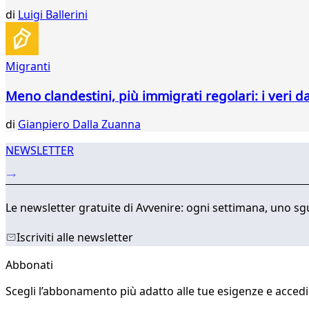
132
di
Luigi Ballerini
133
134
Migranti
Meno clandestini, più immigrati regolari: i veri d
di
Gianpiero Dalla Zuanna
NEWSLETTER
Le newsletter gratuite di Avvenire: ogni settimana, uno sgu
Iscriviti alle newsletter
Abbonati
Scegli l’abbonamento più adatto alle tue esigenze e accedi a