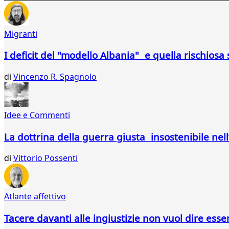
111
112
113
Migranti
114
115
I deficit del "modello Albania" e quella rischios
116
117
di
Vincenzo R. Spagnolo
118
119
120
121
Idee e Commenti
122
123
La dottrina della guerra giusta insostenibile nel
124
125
di
Vittorio Possenti
126
127
128
Atlante affettivo
129
130
Tacere davanti alle ingiustizie non vuol dire esse
131