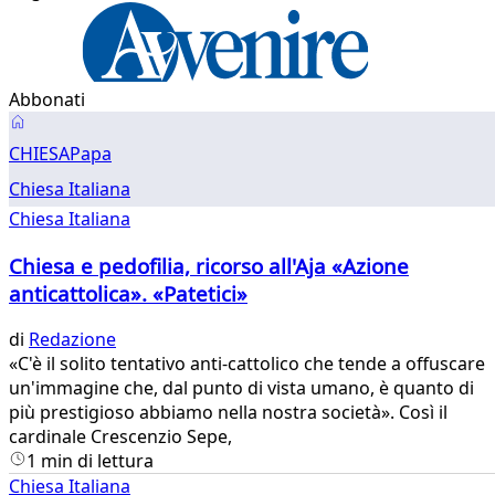
Abbonati
Chiesa
CHIESA
Papa
Italiana
Chiesa Italiana
Chiesa Italiana
Chiesa e pedofilia, ricorso all'Aja «Azione
anticattolica». «Patetici»
di
Redazione
​«C'è il solito tentativo anti-cattolico che tende a offuscare
un'immagine che, dal punto di vista umano, è quanto di
più prestigioso abbiamo nella nostra società». Così il
cardinale Crescenzio Sepe,
1 min di lettura
Chiesa Italiana