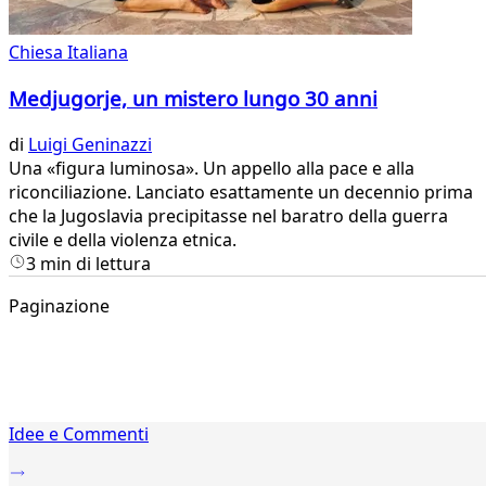
Chiesa Italiana
Medjugorje, un mistero lungo 30 anni
di
Luigi Geninazzi
Una «figura luminosa». Un appello alla pace e alla
riconciliazione. Lanciato esattamente un decennio prima
che la Jugoslavia precipitasse nel baratro della guerra
civile e della violenza etnica.
3 min di lettura
Paginazione
1
Idee e Commenti
2
...