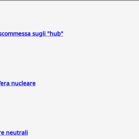
a scommessa sugli "hub"
l’era nucleare
re neutrali