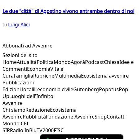
Le due "città" di Agostino vivono entrambe dentro di noi
di
Luigi Alici
Abbonati ad Avvenire
Sezioni del sito
Home
Attualità
Politica
Mondo
Agorà
Podcast
Chiesa
Idee e
Commenti
Economia
Vita e
Cura
Famiglia
Rubriche
Multimedia
Ecosistema avvenire
Pubblicazioni
Edizioni locali
L'economia civile
Gutenberg
Popotus
Pop
Up
Luoghi dell'Infinito
Avvenire
Chi siamo
Redazione
Ecosistema
Avvenire
Pubblicità
Fondazione Avvenire
Shop
Contatti
Mondo CEI
SIR
Radio InBlu
TV2000
FISC