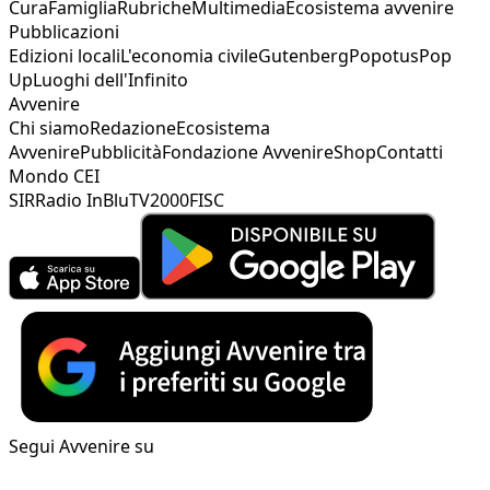
Cura
Famiglia
Rubriche
Multimedia
Ecosistema avvenire
Pubblicazioni
Edizioni locali
L'economia civile
Gutenberg
Popotus
Pop
Up
Luoghi dell'Infinito
Avvenire
Chi siamo
Redazione
Ecosistema
Avvenire
Pubblicità
Fondazione Avvenire
Shop
Contatti
Mondo CEI
SIR
Radio InBlu
TV2000
FISC
Segui Avvenire su