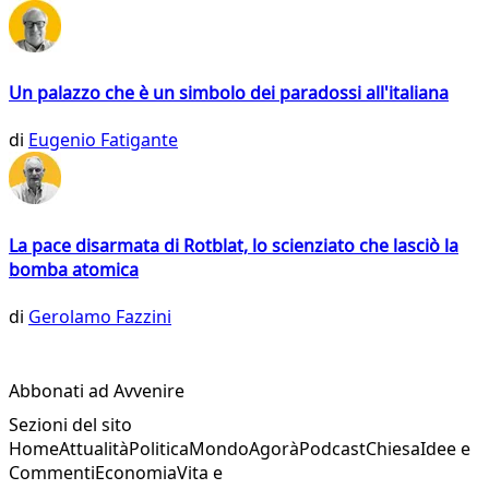
Un palazzo che è un simbolo dei paradossi all'italiana
di
Eugenio Fatigante
La pace disarmata di Rotblat, lo scienziato che lasciò la
bomba atomica
di
Gerolamo Fazzini
Abbonati ad Avvenire
Sezioni del sito
Home
Attualità
Politica
Mondo
Agorà
Podcast
Chiesa
Idee e
Commenti
Economia
Vita e