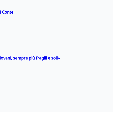
di Conte
ovani, sempre più fragili e soli»