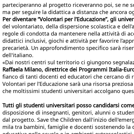
parteciperanno al progetto riceveranno poi, se ne s
ma per seguire la didattica a distanza che ancora o
Per diventare “Volontari per l’Educazione”, gli uni
del volontariato, della dispersione scolastica e del
regole di condotta da mantenere nella attività di
didattici inclusivi, giochi e attività per favorire l’
precarietà. Un approfondimento specifico sarà riser
dell'italiano.
«Dai nostri centri sul territorio ci giungono segnal
Raffaela Milano, direttrice dei Programmi Italia-Eu
fianco di tanti docenti ed educatori che cercano di ri
Volontari per l’Educazione sarà una risorsa prezios
che moltissimi studenti universitari accolgano questa
Tutti gli studenti universitari posso candidarsi co
disposizione di insegnanti, genitori, alunni o stud
dal progetto. Save the Children dall'inizio dell'emer
mila tra bambini, famiglie e docenti sostenendo la 
educativa nelle scuole e in ambienti extrascolastici.