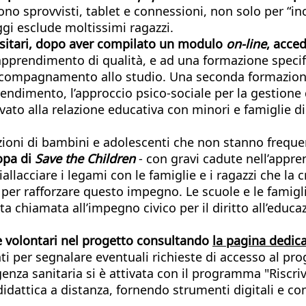
ono sprovvisti, tablet e connessioni, non solo per “i
ggi esclude moltissimi ragazzi.
versitari, dopo aver compilato un modulo
on-line
, acce
l’apprendimento di qualità, e ad una formazione speci
 accompagnamento allo studio. Una seconda formazion
apprendimento, l’approccio psico-sociale per la gestion
vato alla relazione educativa con minori e famiglie d
azioni di bambini e adolescenti che non stanno freque
ropa di
Save the Children
- con gravi cadute nell’appr
allacciare i legami con le famiglie e i ragazzi che la 
a per rafforzare questo impegno. Le scuole e le famig
 chiamata all’impegno civico per il diritto all’educaz
me volontari nel progetto consultando
la pagina dedica
enti per segnalare eventuali richieste di accesso al
genza sanitaria si è attivata con il programma "Riscriv
didattica a distanza, fornendo strumenti digitali e c