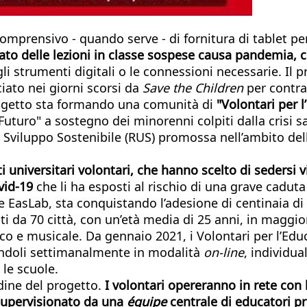
comprensivo - quando serve - di fornitura di tablet per
ogato delle lezioni in classe sospese causa pandemia,
i strumenti digitali o le connessioni necessarie. Il 
ciato nei giorni scorsi da
Save the Children
per contra
progetto sta formando una comunità di
"Volontari per 
Futuro" a sostegno dei minorenni colpiti dalla crisi s
lo Sviluppo Sostenibile (RUS) promossa nell’ambito dell
i universitari volontari, che hanno scelto di sedersi v
ovid-19
che li ha esposti al rischio di una grave caduta
 EasLab, sta conquistando l’adesione di centinaia di 
i da 70 città, con un’età media di 25 anni, in maggior
tico e musicale. Da gennaio 2021, i Volontari per l’Ed
endoli settimanalmente in modalità
on-line
, individua
 le scuole.
dine del progetto.
I volontari opereranno in rete con le
 supervisionato da una
équipe
centrale di educatori pr