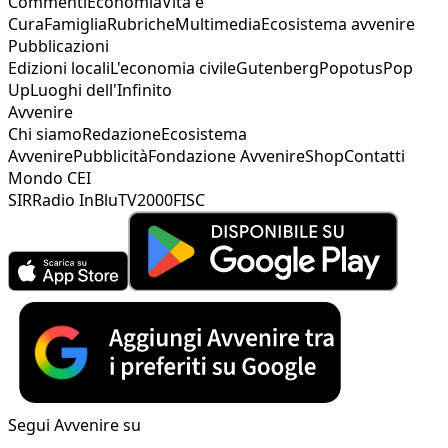
Commenti
Economia
Vita e
Cura
Famiglia
Rubriche
Multimedia
Ecosistema avvenire
Pubblicazioni
Edizioni locali
L'economia civile
Gutenberg
Popotus
Pop
Up
Luoghi dell'Infinito
Avvenire
Chi siamo
Redazione
Ecosistema
Avvenire
Pubblicità
Fondazione Avvenire
Shop
Contatti
Mondo CEI
SIR
Radio InBlu
TV2000
FISC
Segui Avvenire su