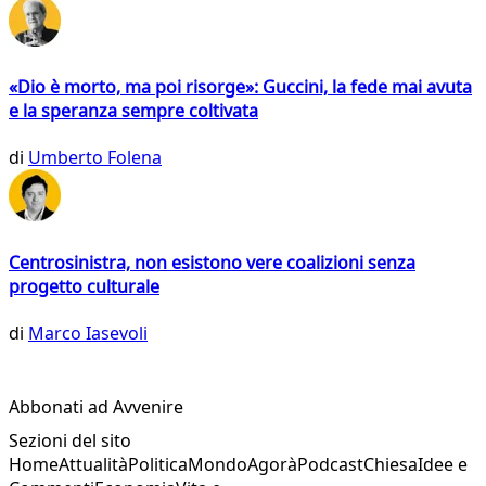
«Dio è morto, ma poi risorge»: Guccini, la fede mai avuta
e la speranza sempre coltivata
di
Umberto Folena
Centrosinistra, non esistono vere coalizioni senza
progetto culturale
di
Marco Iasevoli
Abbonati ad Avvenire
Sezioni del sito
Home
Attualità
Politica
Mondo
Agorà
Podcast
Chiesa
Idee e