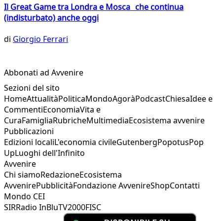
Il Great Game tra Londra e Mosca che continua
(indisturbato) anche oggi
di
Giorgio Ferrari
Abbonati ad Avvenire
Sezioni del sito
Home
Attualità
Politica
Mondo
Agorà
Podcast
Chiesa
Idee e
Commenti
Economia
Vita e
Cura
Famiglia
Rubriche
Multimedia
Ecosistema avvenire
Pubblicazioni
Edizioni locali
L'economia civile
Gutenberg
Popotus
Pop
Up
Luoghi dell'Infinito
Avvenire
Chi siamo
Redazione
Ecosistema
Avvenire
Pubblicità
Fondazione Avvenire
Shop
Contatti
Mondo CEI
SIR
Radio InBlu
TV2000
FISC